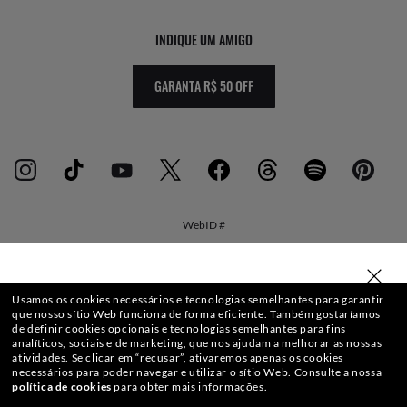
INDIQUE UM AMIGO
GARANTA R$ 50 OFF
WebID #
SELECIONE OU DIGITE SUA LOJA
Usamos os cookies necessários e tecnologias semelhantes para garantir
AVISO DE PRIVACIDADE
que nosso sítio Web funciona de forma eficiente.
Também gostaríamos
de definir cookies opcionais e tecnologias semelhantes para fins
analíticos, sociais e de marketing, que nos ajudam a melhorar as nossas
MAPA DO SITE
atividades.
Se clicar em “recusar”, ativaremos apenas os cookies
necessários para poder navegar e utilizar o sítio Web.
Consulte a nossa
política de cookies
para obter mais informações.