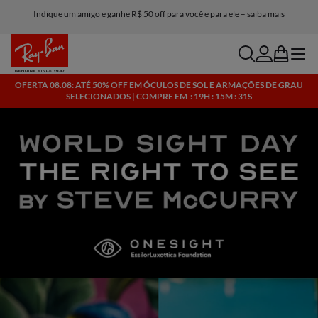
Indique um amigo e ganhe R$ 50 off para você e para ele – saiba mais
Pague seu pedido em 10 parcelas distintas.
search
account
bag
menu
OFERTA 08.08: ATÉ 50% OFF EM ÓCULOS DE SOL E ARMAÇÕES DE GRAU
SELECIONADOS | COMPRE EM
: 19H : 15M : 30S