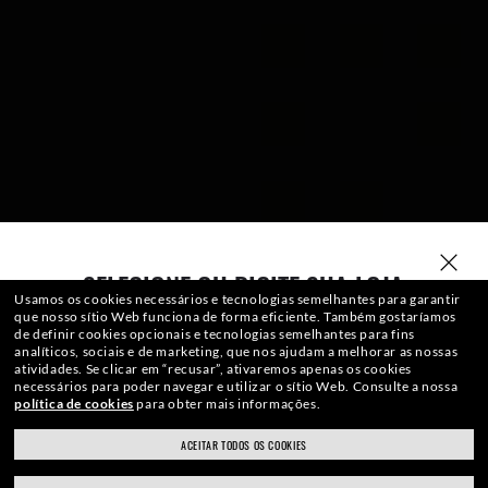
SELECIONE OU DIGITE SUA LOJA
Usamos os cookies necessários e tecnologias semelhantes para garantir
que nosso sítio Web funciona de forma eficiente.
Também gostaríamos
de definir cookies opcionais e tecnologias semelhantes para fins
analíticos, sociais e de marketing, que nos ajudam a melhorar as nossas
atividades.
Se clicar em “recusar”, ativaremos apenas os cookies
necessários para poder navegar e utilizar o sítio Web.
Consulte a nossa
política de cookies
para obter mais informações.
ACEITAR TODOS OS COOKIES
ray-ban.com/brazil
ray-ban.com/usa