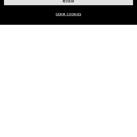
RECUSAR
Escolha uma loja diferente
GERIR COOKIES