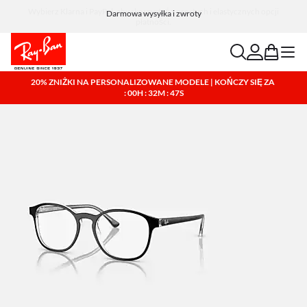
Wybierz Klarna i PayPal, aby skorzystać z prostych i elastycznych opcji
płatności.
search
account
bag
menu
20% ZNIŻKI NA PERSONALIZOWANE MODELE | KOŃCZY SIĘ ZA
: 00H : 32M : 46S