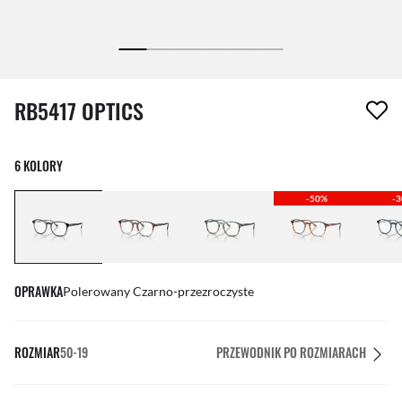
1 element został usunięty z Twojej listy życzeń
RB5417 OPTICS
6 KOLORY
-50%
-
OPRAWKA
Polerowany Czarno-przezroczyste
ROZMIAR
50-19
PRZEWODNIK PO ROZMIARACH