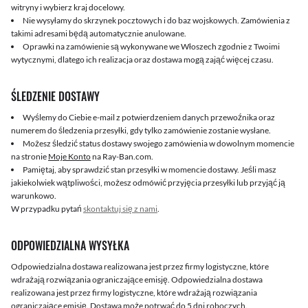
witryny i wybierz kraj docelowy.
Nie wysyłamy do skrzynek pocztowych i do baz wojskowych. Zamówienia z
takimi adresami będą automatycznie anulowane.
Oprawki na zamówienie są wykonywane we Włoszech zgodnie z Twoimi
wytycznymi, dlatego ich realizacja oraz dostawa mogą zająć więcej czasu.
ŚLEDZENIE DOSTAWY
Wyślemy do Ciebie e-mail z potwierdzeniem danych przewoźnika oraz
numerem do śledzenia przesyłki, gdy tylko zamówienie zostanie wysłane.
Możesz śledzić status dostawy swojego zamówienia w dowolnym momencie
na stronie
Moje Konto
na Ray-Ban.com.
Pamiętaj, aby sprawdzić stan przesyłki w momencie dostawy. Jeśli masz
jakiekolwiek wątpliwości, możesz odmówić przyjęcia przesyłki lub przyjąć ją
warunkowo.
W przypadku pytań
skontaktuj się z nami
.
ODPOWIEDZIALNA WYSYŁKA
Odpowiedzialna dostawa realizowana jest przez firmy logistyczne, które
wdrażają rozwiązania ograniczające emisję. Odpowiedzialna dostawa
realizowana jest przez firmy logistyczne, które wdrażają rozwiązania
ograniczające emisję. Dostawa może potrwać do 5 dni roboczych.