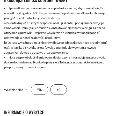
BRAKUJĄCE LUB USZKODZONE TOWARY
Sprawdź swoje zamówienie zaraz po dostarczeniu, aby upewnić się, że
wszystko się zgadza. Jeśli Twoje zamówienie jest nieprawidłowe lub brakuje
jakiegoś przedmiotu, lub jest uszkodzony:
a) Skontaktuj się z naszym zespołem obsługi klienta, i podaj numer swojego
zamówienia. Pamiętaj, że musisz skontaktować się z nami w ciągu 14 dni od
otrzymania przesyłki – w przeciwnym razie nie będziemy mogli ponosić
odpowiedzialności za dany(e) produkt(y).
b) Dołącz wyraźne zdjęcia nieprawidłowego lub uszkodzonego przedmiotu(-
ów), w tym kod SKU okularów (zwykle znajduje się wewnątrz lewego
zausznika), dowodu dostawy oraz opakowania.
Nasz zespół obsługi klienta oceni dostarczone informacje i przeprowadzi
dalsze dochodzenie. Skontaktujemy się z Tobą najszybciej jak to możliwe z
proponowanym rozwiązaniem.
YES
NO
Was this helpful?
INFORMACJE O WYSYŁCE