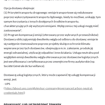
Opcja dostawy obejmuje:
(1) Priorytet transportu drogowego: emisje transportowe są redukowane
poprzez wykorzystywanie transportu lądowego, kiedy to możliwe, unikając tym
samym korzystania z innych dostępnych środków transportu,
charakteryzujących się wyższymi emisjami. Wyłączenia z tej usługi mogą mieć
zastosowanie*;
(2) Program kompensacji emisji (oferowany przez wybranych przewoźników):
Dostawcy obliczają emisję dwutlenku węgla od odbioru do dostawy; emisje te
są następnie równoważone poprzez projekty służące ochronie klimatu
wspierane przez tych dostawców, obejmujące m.in. zalesianie, produkcję
energii odnawialnej, utylizację odpadów i inne działania. Usługa neutralna pod
względem emisji dwutlenku węgla oferowana przez dostawców logistycznych
jest weryfikowana i certyfikowana przez zewnętrzne firmy audytorskie (np.
Société Générale de Surveillance).
Dostawcą usług logistycznych, który może zapewnić tę usługę kompensacji
emisji, jest:
∙ UPS
(
https://about.ups.com/gb/en/our-company/governance/carbon-neutral-
credentials.html
)