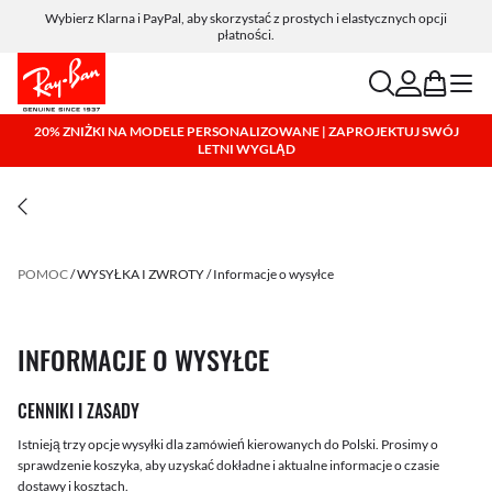
Wybierz Klarna i PayPal, aby skorzystać z prostych i elastycznych opcji
płatności.
search
account
bag
menu
20% ZNIŻKI NA MODELE PERSONALIZOWANE | ZAPROJEKTUJ SWÓJ
LETNI WYGLĄD
POMOC
WYSYŁKA I ZWROTY
Informacje o wysyłce
INFORMACJE O WYSYŁCE
CENNIKI I ZASADY
Istnieją trzy opcje wysyłki dla zamówień kierowanych do Polski. Prosimy o
sprawdzenie koszyka, aby uzyskać dokładne i aktualne informacje o czasie
dostawy i kosztach.