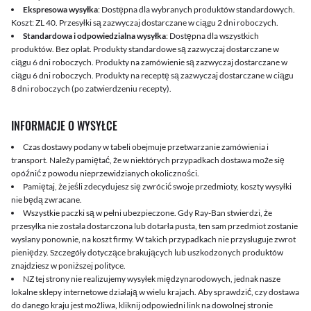
Ekspresowa wysyłka
: Dostępna dla wybranych produktów standardowych.
Koszt: ZL 40. Przesyłki są zazwyczaj dostarczane w ciągu 2 dni roboczych.
Standardowa i odpowiedzialna wysyłka
: Dostępna dla wszystkich
produktów. Bez opłat. Produkty standardowe są zazwyczaj dostarczane w
ciągu 6 dni roboczych. Produkty na zamówienie są zazwyczaj dostarczane w
ciągu 6 dni roboczych. Produkty na receptę są zazwyczaj dostarczane w ciągu
8 dni roboczych (po zatwierdzeniu recepty).
INFORMACJE O WYSYŁCE
Czas dostawy podany w tabeli obejmuje przetwarzanie zamówienia i
transport. Należy pamiętać, że w niektórych przypadkach dostawa może się
opóźnić z powodu nieprzewidzianych okoliczności.
Pamiętaj, że jeśli zdecydujesz się zwrócić swoje przedmioty, koszty wysyłki
nie będą zwracane.
Wszystkie paczki są w pełni ubezpieczone. Gdy Ray-Ban stwierdzi, że
przesyłka nie została dostarczona lub dotarła pusta, ten sam przedmiot zostanie
wysłany ponownie, na koszt firmy. W takich przypadkach nie przysługuje zwrot
pieniędzy. Szczegóły dotyczące brakujących lub uszkodzonych produktów
znajdziesz w poniższej polityce.
NZ tej strony nie realizujemy wysyłek międzynarodowych, jednak nasze
lokalne sklepy internetowe działają w wielu krajach. Aby sprawdzić, czy dostawa
do danego kraju jest możliwa, kliknij odpowiedni link na dowolnej stronie