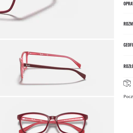
OPRA
ROZM
GEOFI
ROZŁÓ
BEZPŁATNE I ŁATWE ZWROTY
tą
Bezp