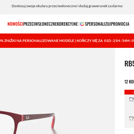
Dostosuj swoje okulary przeciwsłoneczne i dodaj grawerunek za darmo
NOWOŚCI
PRZECIWSŁONECZNE
KOREKCYJNE
SPERSONALIZUJ
PROMOCJA
0% ZNIŻKI NA PERSONALIZOWANE MODELE | KOŃCZY SIĘ ZA
01D : 21H : 54M : 
1 ele
RB
12 K
-