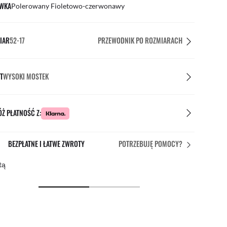
WKA
Polerowany Fioletowo-czerwonawy
IAR
52-17
PRZEWODNIK PO ROZMIARACH
T
WYSOKI MOSTEK
Ż PŁATNOŚĆ Z:
DOPASOWANIE IDEALNE
POTRZEBUJĘ POMOCY?
łatne, spersonalizowane korekty