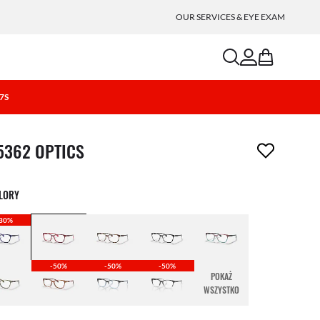
OUR SERVICES & EYE EXAM
search
account
bag
07S
ment został usunięty z Twojej listy życzeń
5362 OPTICS
OLORY
30%
-50%
-50%
-50%
POKAŻ
WSZYSTKO