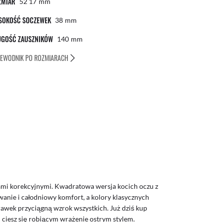
ZMIAR
52 17
Mm
SOKOŚĆ SOCZEWEK
38
Mm
UGOŚĆ ZAUSZNIKÓW
140
Mm
EWODNIK PO ROZMIARACH
mi korekcyjnymi. Kwadratowa wersja kocich oczu z
ie i całodniowy komfort, a kolory klasycznych
ek przyciągną wzrok wszystkich. Już dziś kup
ciesz się robiącym wrażenie ostrym stylem.