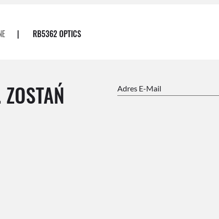
NE
|
RB5362 OPTICS
. ZOSTAŃ
Adres E-Mail