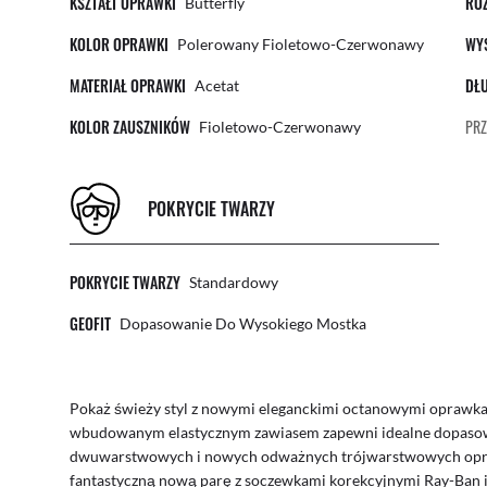
KSZTAŁT OPRAWKI
RO
Butterfly
KOLOR OPRAWKI
WY
Polerowany Fioletowo-Czerwonawy
MATERIAŁ OPRAWKI
DŁ
Acetat
KOLOR ZAUSZNIKÓW
PRZ
Fioletowo-Czerwonawy
POKRYCIE TWARZY
POKRYCIE TWARZY
Standardowy
GEOFIT
Dopasowanie Do Wysokiego Mostka
Pokaż świeży styl z nowymi eleganckimi octanowymi oprawka
wbudowanym elastycznym zawiasem zapewni idealne dopasowan
dwuwarstwowych i nowych odważnych trójwarstwowych opraw
fantastyczną nową parę z soczewkami korekcyjnymi Ray-Ban i 