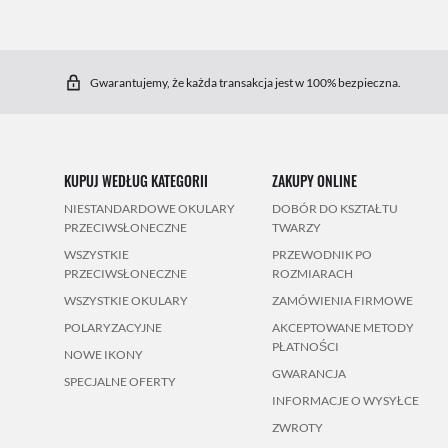
Gwarantujemy, że każda transakcja jest w 100% bezpieczna.
KUPUJ WEDŁUG KATEGORII
ZAKUPY ONLINE
NIESTANDARDOWE OKULARY
DOBÓR DO KSZTAŁTU
PRZECIWSŁONECZNE
TWARZY
WSZYSTKIE
PRZEWODNIK PO
PRZECIWSŁONECZNE
ROZMIARACH
WSZYSTKIE OKULARY
ZAMÓWIENIA FIRMOWE
POLARYZACYJNE
AKCEPTOWANE METODY
PŁATNOŚCI
NOWE IKONY
GWARANCJA
SPECJALNE OFERTY
INFORMACJE O WYSYŁCE
ZWROTY