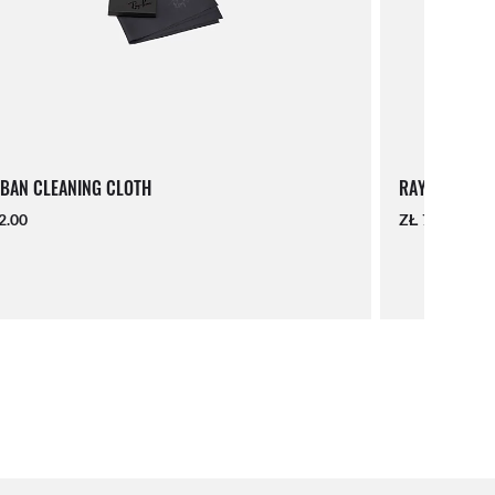
BAN CLEANING CLOTH
RAY-BAN LAN
2.00
ZŁ 71.00