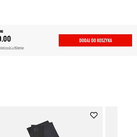
WKI
0.00
DODAJ DO KOSZYKA
 płatność z
Klarna