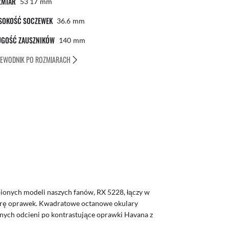
ZMIAR
53 17
Mm
SOKOŚĆ SOCZEWEK
36.6
Mm
UGOŚĆ ZAUSZNIKÓW
140
Mm
EWODNIK PO ROZMIARACH
bionych modeli naszych fanów, RX 5228, łączy w
parę oprawek. Kwadratowe octanowe okulary
nych odcieni po kontrastujące oprawki Havana z