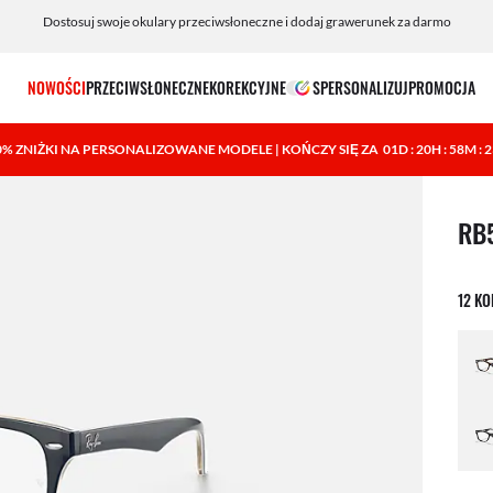
Dostosuj swoje okulary przeciwsłoneczne i dodaj grawerunek za darmo
NOWOŚCI
PRZECIWSŁONECZNE
KOREKCYJNE
SPERSONALIZUJ
PROMOCJA
0% ZNIŻKI NA PERSONALIZOWANE MODELE | KOŃCZY SIĘ ZA
01D : 20H : 58M : 
1 ele
RB
12 K