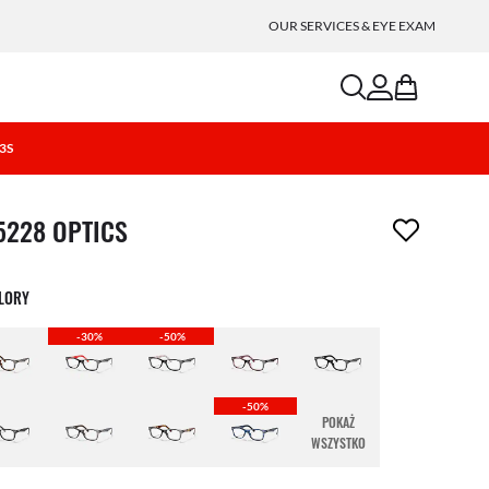
OUR SERVICES & EYE EXAM
search
account
bag
22S
ment został usunięty z Twojej listy życzeń
5228 OPTICS
OLORY
-30%
-50%
-50%
POKAŻ
WSZYSTKO