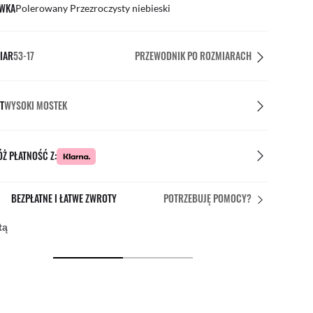
WKA
Polerowany Przezroczysty niebieski
IAR
53-17
PRZEWODNIK PO ROZMIARACH
T
WYSOKI MOSTEK
Ż PŁATNOŚĆ Z:
BEZPŁATNE I ŁATWE ZWROTY
POTRZEBUJĘ POMOCY?
tą
Bezp