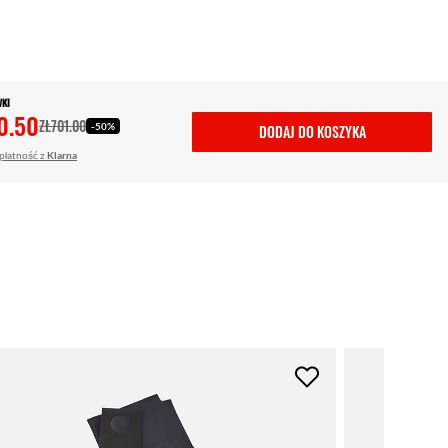
WKI
0.50
ZŁ701.00
-50%
DODAJ DO KOSZYKA
 płatność z
Klarna