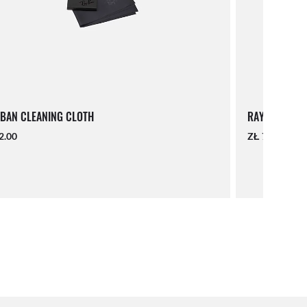
BAN CLEANING CLOTH
RAY-BAN LAN
2.00
ZŁ 71.00