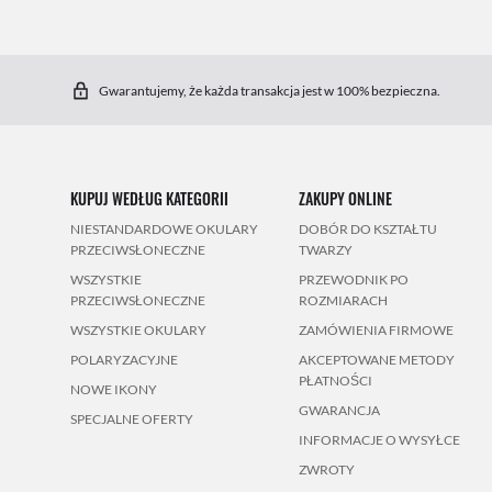
Gwarantujemy, że każda transakcja jest w 100% bezpieczna.
KUPUJ WEDŁUG KATEGORII
ZAKUPY ONLINE
NIESTANDARDOWE OKULARY
DOBÓR DO KSZTAŁTU
PRZECIWSŁONECZNE
TWARZY
WSZYSTKIE
PRZEWODNIK PO
PRZECIWSŁONECZNE
ROZMIARACH
WSZYSTKIE OKULARY
ZAMÓWIENIA FIRMOWE
POLARYZACYJNE
AKCEPTOWANE METODY
PŁATNOŚCI
NOWE IKONY
GWARANCJA
SPECJALNE OFERTY
INFORMACJE O WYSYŁCE
ZWROTY