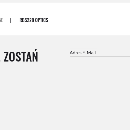
NE
|
RB5228 OPTICS
. ZOSTAŃ
Adres E-Mail