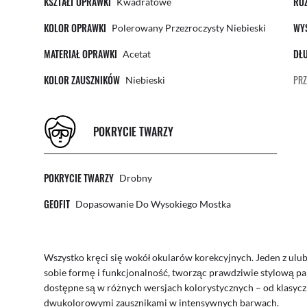
KSZTAŁT OPRAWKI
RO
Kwadratowe
KOLOR OPRAWKI
WY
Polerowany Przezroczysty Niebieski
MATERIAŁ OPRAWKI
DŁ
Acetat
KOLOR ZAUSZNIKÓW
PRZ
Niebieski
POKRYCIE TWARZY
POKRYCIE TWARZY
Drobny
GEOFIT
Dopasowanie Do Wysokiego Mostka
Wszystko kręci się wokół okularów korekcyjnych. Jeden z ulu
sobie formę i funkcjonalność, tworząc prawdziwie stylową 
dostępne są w różnych wersjach kolorystycznych – od klasycz
dwukolorowymi zausznikami w intensywnych barwach.