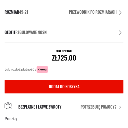
ROZMIAR
49-21
PRZEWODNIK PO ROZMIARACH
GEOFIT
REGULOWANE NOSKI
CENA OPRAWKI
ZŁ725.00
lub rozłóż płatność z
DODAJ DO KOSZYKA
BEZPŁATNE I ŁATWE ZWROTY
POTRZEBUJĘ POMOCY?
Pocztą