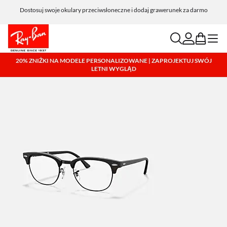
Dostosuj swoje okulary przeciwsłoneczne i dodaj grawerunek za darmo
search
account
bag
menu
20% ZNIŻKI NA MODELE PERSONALIZOWANE | ZAPROJEKTUJ SWÓJ
LETNI WYGLĄD