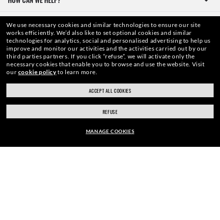
We use necessary cookies and similar technologies to ensure our site
works efficiently.
We’d also like to set optional cookies and similar
technologies for analytics, social and personalised advertising to help us
improve and monitor our activities and the activities carried out by our
third parties partners.
If you click “refuse”, we will activate only the
necessary cookies that enable you to browse and use the website.
Visit
our
cookie policy
to learn more.
WebID #
380 328 997
ACCEPT ALL COOKIES
REFUSE
OSTRZEŻENIA I INFORMACJE BEZPIECZEŃSTWA DOTYCZĄCE PRODUKTÓW
MANAGE COOKIES
POLITYKA OCHRONY DANYCH
zł725.00
MAPA STRONY
DODAJ DO KOSZYKA
WARUNKI UŻYTKOWANIA