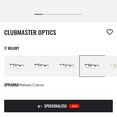
1 element został usunięty z Twojej listy życzeń
CLUBMASTER OPTICS
17 KOLORY
OPRAWKA
Matowy Czarny
SPERSONALIZUJ
-20%