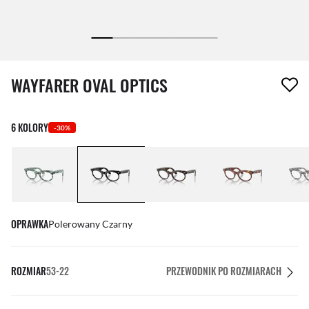
1 element został usunięty z Twojej listy życzeń
WAYFARER OVAL OPTICS
6 KOLORY
-30%
OPRAWKA
Polerowany Czarny
ROZMIAR
53-22
PRZEWODNIK PO ROZMIARACH