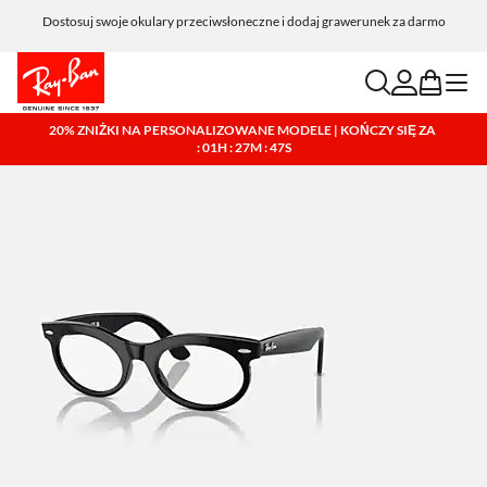
Dostosuj swoje okulary przeciwsłoneczne i dodaj grawerunek za darmo
search
account
bag
menu
20% ZNIŻKI NA PERSONALIZOWANE MODELE | KOŃCZY SIĘ ZA
: 01H : 27M : 46S