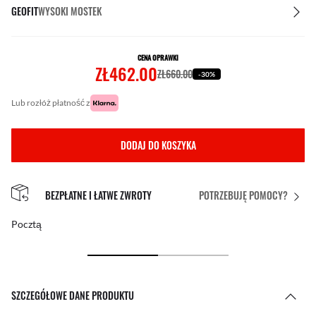
GEOFIT
WYSOKI MOSTEK
CENA OPRAWKI
ZŁ462.00
ZŁ660.00
-30%
lub rozłóż płatność z
DODAJ DO KOSZYKA
BEZPŁATNE I ŁATWE ZWROTY
POTRZEBUJĘ POMOCY?
Pocztą
SZCZEGÓŁOWE DANE PRODUKTU