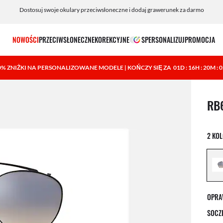
Dostosuj swoje okulary przeciwsłoneczne i dodaj grawerunek za darmo
NOWOŚCI
PRZECIWSŁONECZNE
KOREKCYJNE
SPERSONALIZUJ
PROMOCJA
0% ZNIŻKI NA PERSONALIZOWANE MODELE | KOŃCZY SIĘ ZA
01D : 16H : 20M : 
1 ele
RB
2 KO
OPRA
SOCZ