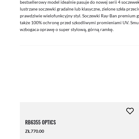
bestsellerowy model idealnie pasuje do nowej serii 4 soczew
lustrzane soczewki gradalne lub klasyczne, zielone szkła prze
prawdziwie wielofunkcyjny styl. Soczewki Ray-Ban premium g
także 100% ochronę przed szkodliwymi promieniami UV. Smuk
wzbogaca oprawę o super stylową, górną ramkę.
RB6355 OPTICS
ZŁ770.00