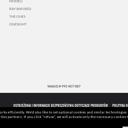
MODELI
RAY-BAN RED
THE ONES
ONESIGHT
WebID #
995 407 087
OSTRZEŻENIA I INFORMACJE BEZPIECZEŃSTWA DOTYCZĄCE PRODUKTÓW
POLITYKA 
rks efficiently.
We’d also like to set optional cookies and similar technologies
rties partners.
If you click “refuse”, we will activate only the necessary cookie
 Nie należy oceniać żadnych cech lubwłaściwości przedstawionych produktów na podst
wej nr 6624843.
Copyright ©2026 Luxottica GroupS.p.A.
- Wszelkie prawazastrzeżone