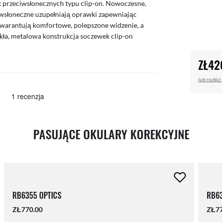
ek przeciwsłonecznych typu clip-on. Nowoczesne,
ciwsłoneczne uzupełniają oprawki zapewniając
warantują komfortowe, polepszone widzenie, a
ła, metalowa konstrukcja soczewek clip-on
ZŁ42
lub rozłóż
PASUJĄCE OKULARY KOREKCYJNE
RB6355 OPTICS
RB63
ZŁ770.00
ZŁ77