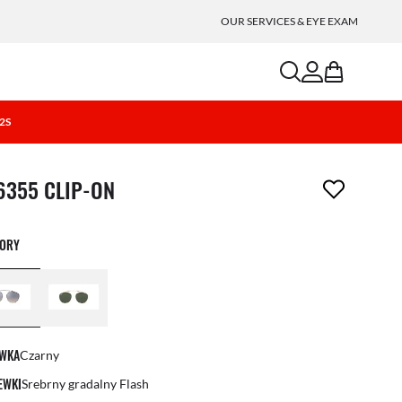
OUR SERVICES & EYE EXAM
search
account
bag
01S
ment został usunięty z Twojej listy życzeń
6355 CLIP-ON
LORY
WKA
Czarny
EWKI
Srebrny gradalny Flash