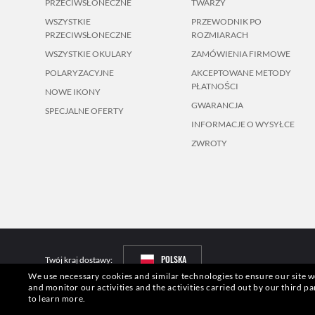
PRZECIWSŁONECZNE
TWARZY
WSZYSTKIE
PRZEWODNIK PO
PRZECIWSŁONECZNE
ROZMIARACH
WSZYSTKIE OKULARY
ZAMÓWIENIA FIRMOWE
POLARYZACYJNE
AKCEPTOWANE METODY
PŁATNOŚCI
NOWE IKONY
GWARANCJA
SPECJALNE OFERTY
INFORMACJE O WYSYŁCE
ZWROTY
POLSKA
Twój kraj dostawy:
We use necessary cookies and similar technologies to ensure our site wo
and monitor our activities and the activities carried out by our third pa
Zdjęcia i obrazy na tej stronie mają charakter wyłącznie orientacyjny.
to learn more.
Luxottica mogą podlegać postanowieniom amerykańskiej ustawy patento