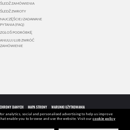
ŚLEDŹ ZAMÓWIENIA
ŚLEDŹ ZWROTY
NAJCZĘŚCIEJ ZADAWANE
PYTANIA (FAQ)
ZGŁOŚ PODRÓBKĘ
ANULUJ LUB ZWRÓĆ
ZAMÓWIENIE
OCHRONY DANYCH
MAPA STRONY
WARUNKI UŻYTKOWANIA
 for analytics, social and personalised advertising to help us improve
s that enable you to browse and use the website.
Visit our
cookie policy
awie wzmiankowanych zdjęć. Niektóre działania podejmowane przez firmę
.