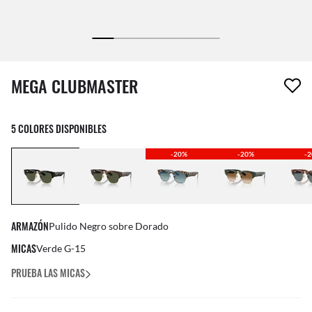
El artículo se ha eliminado de tu lista de deseos.
MEGA CLUBMASTER
5 COLORES DISPONIBLES
-20%
-20%
-
ARMAZÓN
Pulido Negro sobre Dorado
MICAS
Verde G-15
PRUEBA LAS MICAS