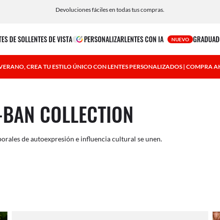
Devoluciones fáciles en todas tus compras.
aquí
TES DE SOL
LENTES DE VISTA
PERSONALIZAR
LENTES CON IA
GRADUAD
NUEVO
 VERANO, CREA TU ESTILO ÚNICO CON LENTES PERSONALIZADOS | COMPRA 
-BAN COLLECTION
les de autoexpresión e influencia cultural se unen.