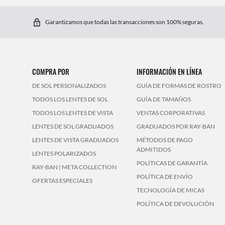
Garantizamos que todas las transacciones son 100% seguras.
COMPRA POR
INFORMACIÓN EN LÍNEA
DE SOL PERSONALIZADOS
GUÍA DE FORMAS DE ROSTRO
TODOS LOS LENTES DE SOL
GUÍA DE TAMAÑOS
TODOS LOS LENTES DE VISTA
VENTAS CORPORATIVAS
LENTES DE SOL GRADUADOS
GRADUADOS POR RAY-BAN
LENTES DE VISTA GRADUADOS
MÉTODOS DE PAGO
ADMITIDOS
LENTES POLARIZADOS
POLÍTICAS DE GARANTÍA
RAY-BAN | META COLLECTION
POLÍTICA DE ENVÍO
OFERTAS ESPECIALES
TECNOLOGÍA DE MICAS
POLÍTICA DE DEVOLUCIÓN