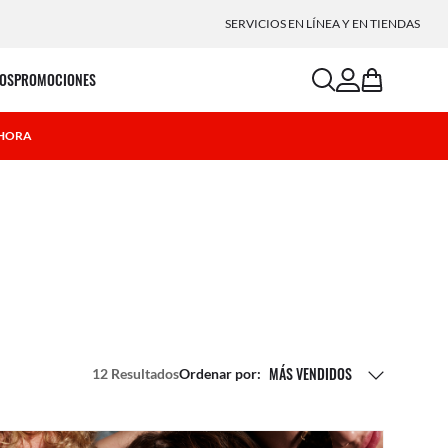
SERVICIOS EN LÍNEA Y EN TIENDAS
search
account
bag
OS
PROMOCIONES
AHORA
MÁS VENDIDOS
12 Resultados
Ordenar por: