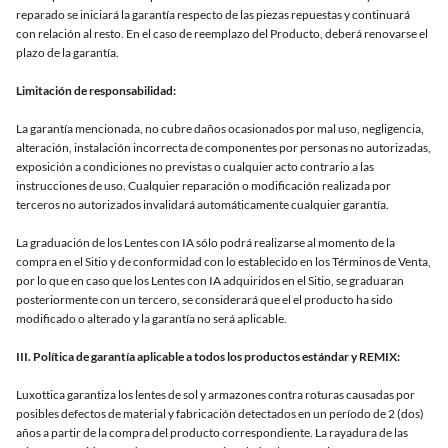
reparado se iniciará la garantía respecto de las piezas repuestas y continuará
con relación al resto. En el caso de reemplazo del Producto, deberá renovarse el
plazo de la garantía.
Limitación de responsabilidad:
La garantía mencionada, no cubre daños ocasionados por mal uso, negligencia,
alteración, instalación incorrecta de componentes por personas no autorizadas,
exposición a condiciones no previstas o cualquier acto contrario a las
instrucciones de uso. Cualquier reparación o modificación realizada por
terceros no autorizados invalidará automáticamente cualquier garantía.
La graduación de los Lentes con IA sólo podrá realizarse al momento de la
compra en el Sitio y de conformidad con lo establecido en los Términos de Venta,
por lo que en caso que los Lentes con IA adquiridos en el Sitio, se graduaran
posteriormente con un tercero, se considerará que el el producto ha sido
modificado o alterado y la garantía no será aplicable.
III. Política de garantía aplicable a todos los productos estándar y REMIX:
Luxottica garantiza los lentes de sol y armazones contra roturas causadas por
posibles defectos de material y fabricación detectados en un período de 2 (dos)
años a partir de la compra del producto correspondiente. La rayadura de las