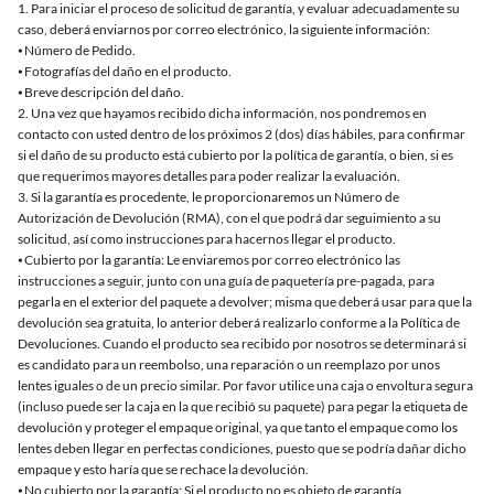
1. Para iniciar el proceso de solicitud de garantía, y evaluar adecuadamente su
caso, deberá enviarnos por correo electrónico, la siguiente información:
⦁ Número de Pedido.
⦁ Fotografías del daño en el producto.
⦁ Breve descripción del daño.
2. Una vez que hayamos recibido dicha información, nos pondremos en
contacto con usted dentro de los próximos 2 (dos) días hábiles, para confirmar
si el daño de su producto está cubierto por la política de garantía, o bien, si es
que requerimos mayores detalles para poder realizar la evaluación.
3. Si la garantía es procedente, le proporcionaremos un Número de
Autorización de Devolución (RMA), con el que podrá dar seguimiento a su
solicitud, así como instrucciones para hacernos llegar el producto.
⦁ Cubierto por la garantía: Le enviaremos por correo electrónico las
instrucciones a seguir, junto con una guía de paquetería pre-pagada, para
pegarla en el exterior del paquete a devolver; misma que deberá usar para que la
devolución sea gratuita, lo anterior deberá realizarlo conforme a la Política de
Devoluciones. Cuando el producto sea recibido por nosotros se determinará si
es candidato para un reembolso, una reparación o un reemplazo por unos
lentes iguales o de un precio similar. Por favor utilice una caja o envoltura segura
(incluso puede ser la caja en la que recibió su paquete) para pegar la etiqueta de
devolución y proteger el empaque original, ya que tanto el empaque como los
lentes deben llegar en perfectas condiciones, puesto que se podría dañar dicho
empaque y esto haría que se rechace la devolución.
⦁ No cubierto por la garantía: Si el producto no es objeto de garantía,