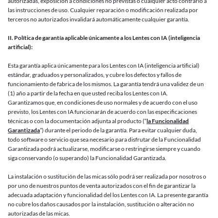
autorizadas, exposición a condiciones no previstas o cualquier acto contrario a
las instrucciones de uso. Cualquier reparación o modificación realizada por
terceros no autorizados invalidará automáticamente cualquier garantía.
II. Política de garantía aplicable únicamente a los Lentes con IA (inteligencia
artificial):
Esta garantía aplica únicamente para los Lentes con IA (inteligencia artificial)
estándar, graduados y personalizados, y cubre los defectos y fallos de
funcionamiento de fabrica de los mismos. La garantía tendrá una validez de un
(1) año a partir de la fecha en que usted reciba los Lentes con IA.
Garantizamos que, en condiciones de uso normales y de acuerdo con el uso
previsto, los Lentes con IA funcionarán de acuerdo con las especificaciones
técnicas o con la documentación adjunta al producto (“
la Funcionalidad
Garantizada
”) durante el periodo de la garantía. Para evitar cualquier duda,
todo software o servicio que sea necesario para disfrutar de la Funcionalidad
Garantizada podrá actualizarse, modificarse o restringirse siempre y cuando
siga conservando (o superando) la Funcionalidad Garantizada.
La instalación o sustitución de las micas sólo podrá ser realizada por nosotros o
por uno de nuestros puntos de venta autorizados con el fin de garantizar la
adecuada adaptación y funcionalidad del los Lentes con IA. La presente garantía
no cubre los daños causados por la instalación, sustitución o alteración no
autorizadas de las micas.