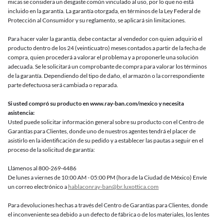
micas se considera un desgaste común vinculado al uso, por lo que no está
incluido en la garantía. La garantía otorgada, en términos de la Ley Federal de
Protección al Consumidor y su reglamento, se aplicará sin limitaciones.
Para hacer valer la garantía, debe contactar al vendedor con quien adquirió el
producto dentro de los 24 (veinticuatro) meses contados a partir de la fecha de
compra, quien procederá a valorar el problema y a proponerle una solución
adecuada. Se le solicitará un comprobante de compra para valorar los términos
de la garantía. Dependiendo del tipo de daño, el armazón o la correspondiente
parte defectuosa será cambiada o reparada.
Si usted compró su producto en www.ray-ban.com/mexico y necesita
asistencia:
Usted puede solicitar información general sobre su producto con el Centro de
Garantías para Clientes, donde uno de nuestros agentes tendrá el placer de
asistirlo en la identificación de su pedido y a establecer las pautas a seguir en el
proceso de la solicitud de garantía:
Llámenos al 800-269-4486
De lunes a viernes de 10:00 AM - 05:00 PM (hora de la Ciudad de México) Envíe
un correo electrónico a
hablaconray-ban@br.luxottica.com
Para devoluciones hechas a través del Centro de Garantías para Clientes, donde
el inconveniente sea debido a un defecto de fábrica o de los materiales, los lentes