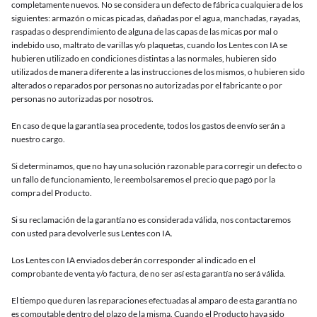
completamente nuevos. No se considera un defecto de fábrica cualquiera de los
siguientes: armazón o micas picadas, dañadas por el agua, manchadas, rayadas,
raspadas o desprendimiento de alguna de las capas de las micas por mal o
indebido uso, maltrato de varillas y/o plaquetas, cuando los Lentes con IA se
hubieren utilizado en condiciones distintas a las normales, hubieren sido
utilizados de manera diferente a las instrucciones de los mismos, o hubieren sido
alterados o reparados por personas no autorizadas por el fabricante o por
personas no autorizadas por nosotros.
En caso de que la garantía sea procedente, todos los gastos de envío serán a
nuestro cargo.
Si determinamos, que no hay una solución razonable para corregir un defecto o
un fallo de funcionamiento, le reembolsaremos el precio que pagó por la
compra del Producto.
Si su reclamación de la garantía no es considerada válida, nos contactaremos
con usted para devolverle sus Lentes con IA.
Los Lentes con IA enviados deberán corresponder al indicado en el
comprobante de venta y/o factura, de no ser así esta garantía no será válida.
El tiempo que duren las reparaciones efectuadas al amparo de esta garantía no
es computable dentro del plazo de la misma. Cuando el Producto haya sido