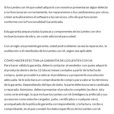
Si los Lentes con IA que usted adquirió con nosotros presentaran algún defecto
o no funcionaran correctamente, los repararemos o los cambiaremos por otros,
o bien actualizaremos el software o los servicios, a fin de que funcionen
conforme con la Funcionalidad Garantizada.
Esta garantía ampara todas la piezas y componentes de los Lentes con IA e
incluye la mano de obra, sin costo adicional para usted.
Con arreglo a la presente garantía, usted podrá obtener ya sea la reparación, la
sustitución o el reembolso de los Lentes con IA, según sea aplicable.
CÓMO HACER EFECTIVA LA GARANTÍA DE LOS LENTES CON IA:
Para hacer válida la garantía, deberá contactar al vendedor con quien adquirió
el producto dentro de los 12 (doce) meses contados a partir de la fecha de
compra, quien procederá a valorar el problema y a proponerle una solución
adecuada. Se le solicitará un comprobante de compra para valorar los términos
de la garantía. Dependiendo del tipo de daño, la parte defectuosa será cambiada
o reparada. Asimismo, deberá presentar el producto completo (es decir, tal y
como se te entregó, lo que incluye los Lentes con IA (inteligencia artificial) y sus
accesorios como estuche cargador, paño, certificados o cualquier otro),
acompañado de la póliza de garantía correspondiente, y la factura, recibo o
comprobante, en el que consten los datos específicos de los Lentes con IA.