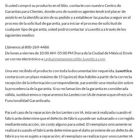
Si usted compró su producto en el Sitio, contacte con nuestro Centro de
Garantías para Clientes, donde uno de nuestros agentes tendrá el placer de
asistirlo en la identificación de su pedido y a establecer las pautas a seguir en el
proceso de la solicitud de garantía, para iniciar el proceso de solicitud de
cualquier tipo de garantía, usted podrá contactar a Luxottica a través de los
siguientes medios:
Llámenos al 800-269-4486
De lunes a viernes de 10:00 AM- 05:00 PM (hora de la Ciudad de México) Envíe
un correo electrónico a
raybanmetamexico@br.luxottica.com
Una vez recibido el producto con toda la documentación requerida,
Luxottica
contará con un plazo máximo de 15 (quince) días hábiles a partir de la correcta
recepción de la información correspondiente, para emitir una resolución sobre
la procedencia de la garantía. Si su reclamación de la garantía es considerada
válida, sustituiremos o repararemos los Lentes con IA de manera que ofrezca la
Funcionalidad Garantizada.
Para el caso de la reparación de los Lentes con IA, ésta será realizada cuando el
fabricante determine que el defecto de fábrica puede ser subsanado o corregido
mediante esta acción, sin costo alguno para usted. El reemplazo únicamente se
realizará cuando el fabricante determine que el daño proviene de un defecto de
fábrica y no es sujeto a reparación; el reemplazo se realizará por unos Lentes IA