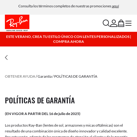
Consulta los términos completos de nuestras promociones
aquí
search
account
bag
menu
ESTE VERANO, CREA TU ESTILO ÚNICO CON LENTES PERSONALIZADOS |
COMPRA AHORA
OBTENER AYUDA
Garantía
POLÍTICAS DE GARANTÍA
POLÍTICAS DE GARANTÍA
(EN VIGOR A PARTIR DEL 16 de julio de 2025)
Los productos Ray-Ban (lentes de sol, armazones y micas oftálmicas) son el
resultado de una combinación única de diseño innovador y calidad excelente.
Por esta razón, además de los programas de atención al cliente y de la garantía -