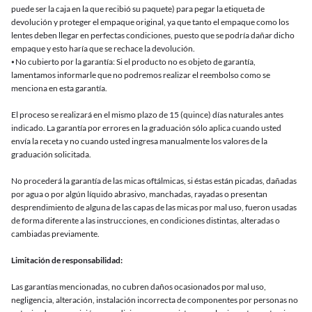
puede ser la caja en la que recibió su paquete) para pegar la etiqueta de
devolución y proteger el empaque original, ya que tanto el empaque como los
lentes deben llegar en perfectas condiciones, puesto que se podría dañar dicho
empaque y esto haría que se rechace la devolución.
⦁ No cubierto por la garantía: Si el producto no es objeto de garantía,
lamentamos informarle que no podremos realizar el reembolso como se
menciona en esta garantía.
El proceso se realizará en el mismo plazo de 15 (quince) días naturales antes
indicado. La garantía por errores en la graduación sólo aplica cuando usted
envía la receta y no cuando usted ingresa manualmente los valores de la
graduación solicitada.
No procederá la garantía de las micas oftálmicas, si éstas están picadas, dañadas
por agua o por algún líquido abrasivo, manchadas, rayadas o presentan
desprendimiento de alguna de las capas de las micas por mal uso, fueron usadas
de forma diferente a las instrucciones, en condiciones distintas, alteradas o
cambiadas previamente.
Limitación de responsabilidad:
Las garantías mencionadas, no cubren daños ocasionados por mal uso,
negligencia, alteración, instalación incorrecta de componentes por personas no