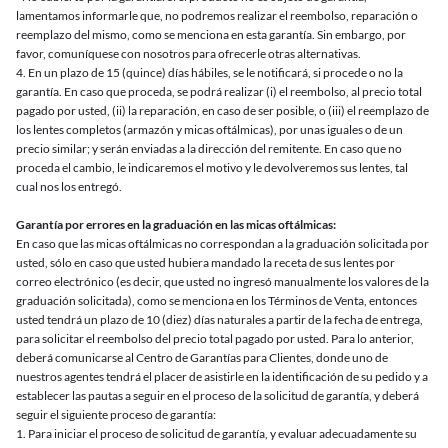
lamentamos informarle que, no podremos realizar el reembolso, reparación o
reemplazo del mismo, como se menciona en esta garantía. Sin embargo, por
favor, comuníquese con nosotros para ofrecerle otras alternativas.
4. En un plazo de 15 (quince) días hábiles, se le notificará, si procede o no la
garantía. En caso que proceda, se podrá realizar (i) el reembolso, al precio total
pagado por usted, (ii) la reparación, en caso de ser posible, o (iii) el reemplazo de
los lentes completos (armazón y micas oftálmicas), por unas iguales o de un
precio similar; y serán enviadas a la dirección del remitente. En caso que no
proceda el cambio, le indicaremos el motivo y le devolveremos sus lentes, tal
cual nos los entregó.
Garantía por errores en la graduación en las micas oftálmicas:
En caso que las micas oftálmicas no correspondan a la graduación solicitada por
usted, sólo en caso que usted hubiera mandado la receta de sus lentes por
correo electrónico (es decir, que usted no ingresó manualmente los valores de la
graduación solicitada), como se menciona en los Términos de Venta, entonces
usted tendrá un plazo de 10 (diez) días naturales a partir de la fecha de entrega,
para solicitar el reembolso del precio total pagado por usted. Para lo anterior,
deberá comunicarse al Centro de Garantías para Clientes, donde uno de
nuestros agentes tendrá el placer de asistirle en la identificación de su pedido y a
establecer las pautas a seguir en el proceso de la solicitud de garantía, y deberá
seguir el siguiente proceso de garantía:
1. Para iniciar el proceso de solicitud de garantía, y evaluar adecuadamente su