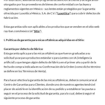
otorgados por los proveedores de bienes de conformidad con las leyes y
reglamentos vigentes en México - sus lentes están protegidos por la garantía
ofrecida por Luxottica México, S.A. de C.V. (“
Luxottica
”) para cubrir defectos de
fabricación.
Estas garantías sólo son aplicables a los productos que se venden en el sitio web
ray-ban.com/mexico (el “
Sitio
”).
I. Políticas de garantía para micas oftálmicas adquiridas en el Sitio:
Garantía por defecto de fábrica:
Esta garantía aplica para las micas oftálmicas que fueron graduadas a su
solicitud ya se para productos estándar o para Lentes con IA (inteligencia
artificial) y que tengan algún defecto de fábrica en el primer año a partir de la
fecha de compra indicada en su Confirmación de la Orden (como dicho término
se define en los Términos de Venta).
Para hacer efectiva la garantía de las micas oftálmicas, deberá comunicarse al
Centro de Garantías para Clientes, donde uno de nuestros agentes tendrá el
placer de asistirle en la identificación de su pedido y a establecer las pautas a
seguir en el proceso de la solicitud de garantía, para lo cual, deberá seguir el
siguiente proceso de garantía: