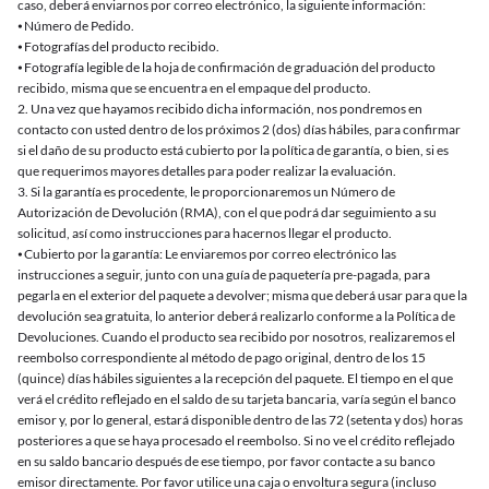
caso, deberá enviarnos por correo electrónico, la siguiente información:
⦁ Número de Pedido.
⦁ Fotografías del producto recibido.
⦁ Fotografía legible de la hoja de confirmación de graduación del producto
recibido, misma que se encuentra en el empaque del producto.
2. Una vez que hayamos recibido dicha información, nos pondremos en
contacto con usted dentro de los próximos 2 (dos) días hábiles, para confirmar
si el daño de su producto está cubierto por la política de garantía, o bien, si es
que requerimos mayores detalles para poder realizar la evaluación.
3. Si la garantía es procedente, le proporcionaremos un Número de
Autorización de Devolución (RMA), con el que podrá dar seguimiento a su
solicitud, así como instrucciones para hacernos llegar el producto.
⦁ Cubierto por la garantía: Le enviaremos por correo electrónico las
instrucciones a seguir, junto con una guía de paquetería pre-pagada, para
pegarla en el exterior del paquete a devolver; misma que deberá usar para que la
devolución sea gratuita, lo anterior deberá realizarlo conforme a la Política de
Devoluciones. Cuando el producto sea recibido por nosotros, realizaremos el
reembolso correspondiente al método de pago original, dentro de los 15
(quince) días hábiles siguientes a la recepción del paquete. El tiempo en el que
verá el crédito reflejado en el saldo de su tarjeta bancaria, varía según el banco
emisor y, por lo general, estará disponible dentro de las 72 (setenta y dos) horas
posteriores a que se haya procesado el reembolso. Si no ve el crédito reflejado
en su saldo bancario después de ese tiempo, por favor contacte a su banco
emisor directamente. Por favor utilice una caja o envoltura segura (incluso