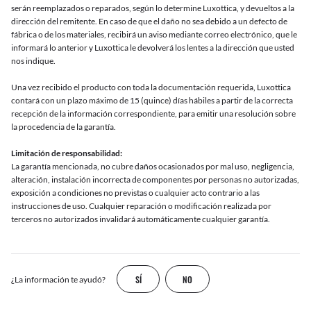
serán reemplazados o reparados, según lo determine Luxottica, y devueltos a la
dirección del remitente. En caso de que el daño no sea debido a un defecto de
fábrica o de los materiales, recibirá un aviso mediante correo electrónico, que le
informará lo anterior y Luxottica le devolverá los lentes a la dirección que usted
nos indique.
Una vez recibido el producto con toda la documentación requerida, Luxottica
contará con un plazo máximo de 15 (quince) días hábiles a partir de la correcta
recepción de la información correspondiente, para emitir una resolución sobre
la procedencia de la garantía.
Limitación de responsabilidad:
La garantía mencionada, no cubre daños ocasionados por mal uso, negligencia,
alteración, instalación incorrecta de componentes por personas no autorizadas,
exposición a condiciones no previstas o cualquier acto contrario a las
instrucciones de uso. Cualquier reparación o modificación realizada por
terceros no autorizados invalidará automáticamente cualquier garantía.
SÍ
NO
¿La información te ayudó?