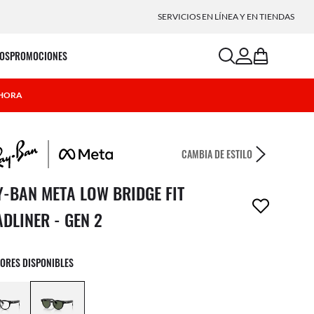
SERVICIOS EN LÍNEA Y EN TIENDAS
search
account
bag
OS
PROMOCIONES
AHORA
CAMBIA DE ESTILO
tículo se ha eliminado de tu lista de deseos.
Y-BAN META LOW BRIDGE FIT
DLINER - GEN 2
LORES DISPONIBLES