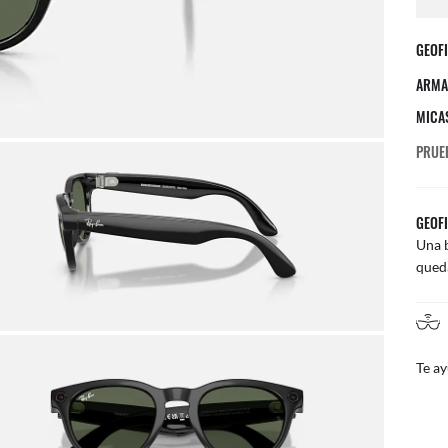
GEOFI
ARMA
MICA
PRUE
GEOFI
Una b
queda
EMPEZAR EN TIENDA
udamos a configurar tus Lentes con IA
Consu