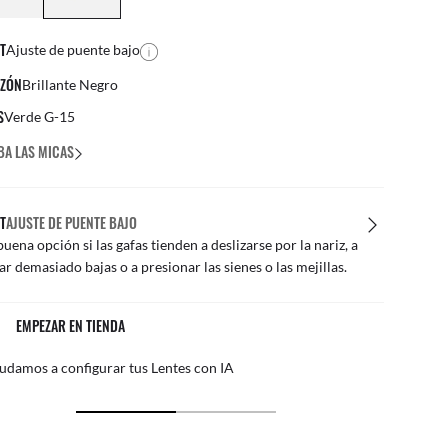
T
Ajuste de puente bajo
ZÓN
Brillante Negro
S
Verde G-15
BA LAS MICAS
T
AJUSTE DE PUENTE BAJO
uena opción si las gafas tienden a deslizarse por la nariz, a
r demasiado bajas o a presionar las sienes o las mejillas.
DEVOLUCIONES FÁCILES
lta la Política de Devolución