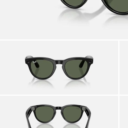
Te ay