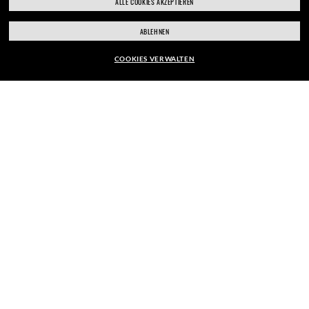
ALLE COOKIES AKZEPTIEREN
ray-ban.com/germany
ray-ban.com/usa
ABLEHNEN
Anderes Geschäft wählen
COOKIES VERWALTEN
SHOPPEN
RAHMEN:
SERVICE
EUR130,00
GLÄSER AUSWÄHLEN
ÜBER UNS
PERSÖNLICHE TERMINE
WIE KÖNNEN WIR HELFEN?