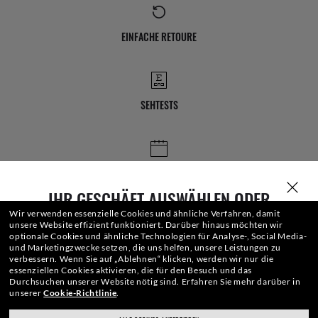
EINFACHE RETOURE
SEHTESTS
STORE-TERMINE
IHR GESCHÄFT AUSWÄHLEN ODER
EINGEBEN
Wir verwenden essenzielle Cookies und ähnliche Verfahren, damit
unsere Website effizient funktioniert.
Darüber hinaus möchten wir
optionale Cookies und ähnliche Technologien für Analyse-, Social Media-
und Marketingzwecke setzen, die uns helfen, unsere Leistungen zu
verbessern.
Wenn Sie auf „Ablehnen“ klicken, werden wir nur die
essenziellen Cookies aktivieren, die für den Besuch und das
Durchsuchen unserer Website nötig sind.
Erfahren Sie mehr darüber in
unserer
Cookie-Richtlinie
.
Wir haben die besten Partner.