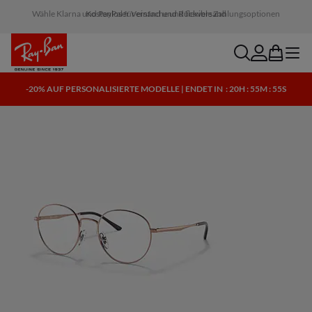
Wähle Klarna und PayPal für einfache und flexible Zahlungsoptionen
search
account
bag
menu
-20% AUF PERSONALISIERTE MODELLE | ENDET IN
: 20H : 55M : 55S