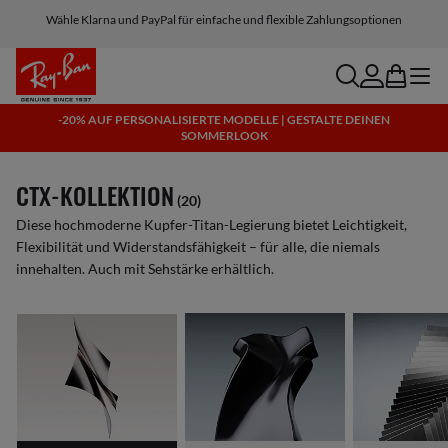
Wähle Klarna und PayPal für einfache und flexible Zahlungsoptionen
search
account
bag
menu
-20% AUF PERSONALISIERTE MODELLE | GESTALTE DEINEN
SOMMERLOOK
CTX-KOLLEKTION
(20)
Diese hochmoderne Kupfer-Titan-Legierung bietet Leichtigkeit,
Flexibilität und Widerstandsfähigkeit – für alle, die niemals
innehalten. Auch mit Sehstärke erhältlich.