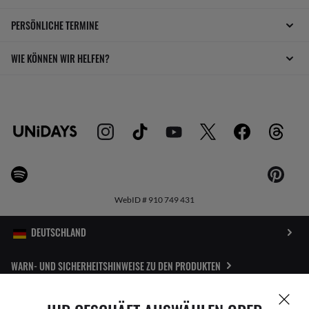
PERSÖNLICHE TERMINE
WIE KÖNNEN WIR HELFEN?
WebID #
910 749 431
WARN- UND SICHERHEITSHINWEISE ZU DEN PRODUKTEN
DATENSCHUTZERKLÄRUNG