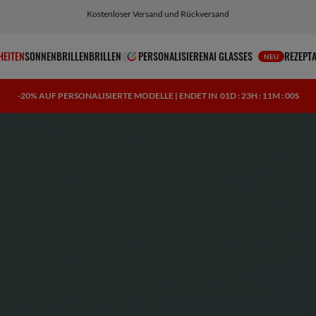
Wähle Klarna und PayPal für einfache und flexible Zahlungsoptionen
HEITEN
SONNENBRILLEN
BRILLEN
PERSONALISIEREN
AI GLASSES
REZEPT
NEU
-20% AUF PERSONALISIERTE MODELLE | ENDET IN
01D : 23H : 10M : 58S