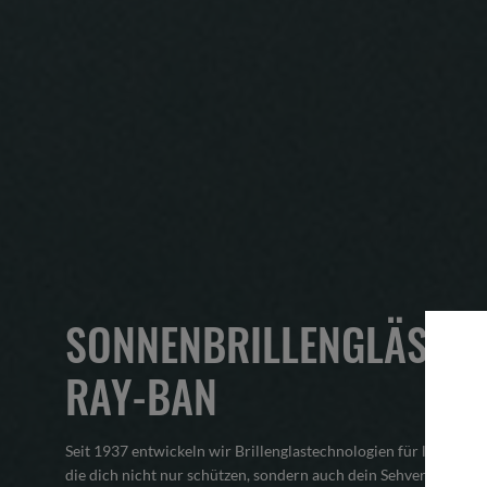
SONNENBRILLENGLÄSER
RAY-BAN
Seit 1937 entwickeln wir Brillenglastechnologien für leistungss
die dich nicht nur schützen, sondern auch dein Sehvermögen v