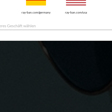
n Gläser für
ray-ban.com/germany
ray-ban.com/usa
res Geschäft wählen