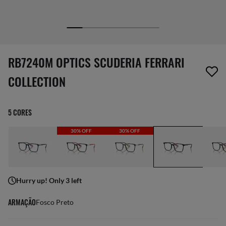
1 item foi removido da sua lista de desejos
RB7240M OPTICS SCUDERIA FERRARI
COLLECTION
5 CORES
30% OFF
30% OFF
Hurry up! Only 3 left
ARMAÇÃO
Fosco Preto