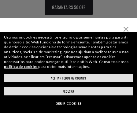
GARANTA R$ 50 OFF
SELECIONE OU DIGITE SUA LOJA
Usamos os cookies necessários e tecnologias semelhantes para garantir
que nosso sítio Web funciona de forma eficiente.
Também gostaríamos
de definir cookies opcionais e tecnologias semelhantes para fins
analíticos, sociais e de marketing, que nos ajudam a melhorar as nossas
WebID #
168 718 898
atividades.
Se clicar em “recusar”, ativaremos apenas os cookies
necessários para poder navegar e utilizar o sítio Web.
Consulte a nossa
política de cookies
para obter mais informações.
ACEITAR TODOS OS COOKIES
ray-ban.com/brazil
ray-ban.com/usa
AVISO DE PRIVACIDADE
RECUSAR
Escolha uma loja diferente
MAPA DO SITE
GERIR COOKIES
Copyright ©2020 Luxottica Group S.p.A.
- Todos os direitos reservados.
Produtos sujeitos à disponibilidade de estoque. Imagens ilustrativas, podem não
ARMAÇÃO:
refletir a realidade dos produtos. | SGH Brasil Comércio Óculos Ltda CNPJ:
R$1.090,00
13.257.648/0060-40 R. Ministro Jesuíno Cardoso, 52 - 04544-050 - Vila