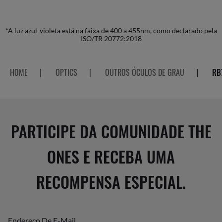
*A luz azul-violeta está na faixa de 400 a 455nm, como declarado pela
ISO/TR 20772:2018
HOME
|
OPTICS
|
OUTROS ÓCULOS DE GRAU
|
RB
PARTICIPE DA COMUNIDADE THE
ONES E RECEBA UMA
RECOMPENSA ESPECIAL.
Endereço De E-Mail