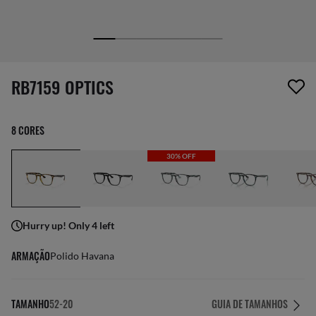
1 item foi removido da sua lista de desejos
RB7159 OPTICS
8 CORES
30% OFF
Hurry up! Only 4 left
ARMAÇÃO
Polido Havana
TAMANHO
52-20
GUIA DE TAMANHOS