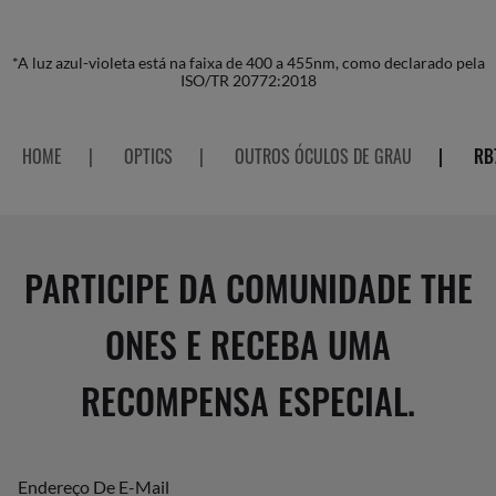
*A luz azul-violeta está na faixa de 400 a 455nm, como declarado pela
ISO/TR 20772:2018
HOME
|
OPTICS
|
OUTROS ÓCULOS DE GRAU
|
RB
PARTICIPE DA COMUNIDADE THE
ONES E RECEBA UMA
RECOMPENSA ESPECIAL.
Endereço De E-Mail