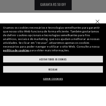
GARANTA R$ 50 OFF
SELECIONE OU DIGITE SUA LOJA
Usamos os cookies necessários e tecnologias semelhantes para garantir
que nosso sítio Web funciona de forma eficiente.
Também gostaríamos
de definir cookies opcionais e tecnologias semelhantes para fins
analíticos, sociais e de marketing, que nos ajudam a melhorar as nossas
WebID #
367 617 586
atividades.
Se clicar em “recusar”, ativaremos apenas os cookies
necessários para poder navegar e utilizar o sítio Web.
Consulte a nossa
política de cookies
para obter mais informações.
ACEITAR TODOS OS COOKIES
ray-ban.com/brazil
ray-ban.com/usa
AVISO DE PRIVACIDADE
RECUSAR
Escolha uma loja diferente
MAPA DO SITE
GERIR COOKIES
Copyright ©2020 Luxottica Group S.p.A.
- Todos os direitos reservados.
Produtos sujeitos à disponibilidade de estoque. Imagens ilustrativas, podem não
ARMAÇÃO:
refletir a realidade dos produtos. | SGH Brasil Comércio Óculos Ltda CNPJ:
R$770,00
13.257.648/0060-40 R. Ministro Jesuíno Cardoso, 52 - 04544-050 - Vila