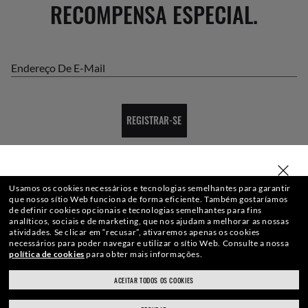
RECOMPENSA ESPECIAL.
Endereço De E-Mail
REGISTRAR-SE
SELECIONE OU DIGITE SUA LOJA
Usamos os cookies necessários e tecnologias semelhantes para garantir
que nosso sítio Web funciona de forma eficiente.
Também gostaríamos
CHECK-OUT SEGURO
de definir cookies opcionais e tecnologias semelhantes para fins
analíticos, sociais e de marketing, que nos ajudam a melhorar as nossas
atividades.
Se clicar em “recusar”, ativaremos apenas os cookies
necessários para poder navegar e utilizar o sítio Web.
Consulte a nossa
política de cookies
para obter mais informações.
FRETE GRÁTIS
ACEITAR TODOS OS COOKIES
ray-ban.com/brazil
ray-ban.com/usa