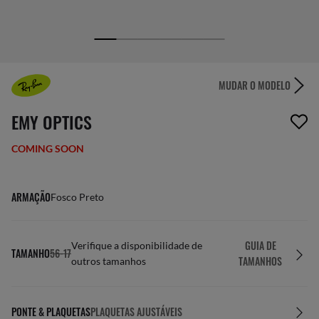
MUDAR O MODELO
1 item foi removido da sua lista de desejos
EMY OPTICS
COMING SOON
ARMAÇÃO
Fosco Preto
GUIA DE
Verifique a disponibilidade de
TAMANHO
56-17
TAMANHOS
outros tamanhos
PONTE & PLAQUETAS
PLAQUETAS AJUSTÁVEIS