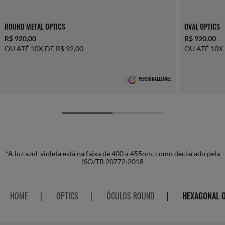
ROUND METAL OPTICS
OVAL OPTICS
R$ 920,00
R$ 920,00
OU ATÉ 10X DE R$ 92,00
OU ATÉ 10X 
PERSONALIZÁVEL
*A luz azul-violeta está na faixa de 400 a 455nm, como declarado pela
ISO/TR 20772:2018
HOME
|
OPTICS
|
ÓCULOS ROUND
|
HEXAGONAL O