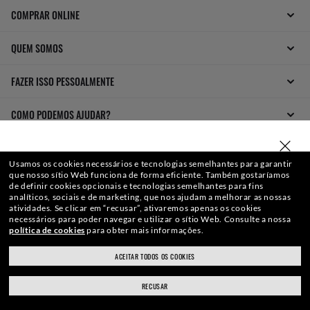
COMPRAR ONLINE
QUEM SOMOS
FAZER ISSO PESSOALMENTE
COMO PODEMOS AJUDAR?
INDIQUE UM AMIGO
SELECIONE OU DIGITE SUA LOJA
Usamos os cookies necessários e tecnologias semelhantes para garantir
que nosso sítio Web funciona de forma eficiente.
Também gostaríamos
GARANTA R$ 50 OFF
de definir cookies opcionais e tecnologias semelhantes para fins
analíticos, sociais e de marketing, que nos ajudam a melhorar as nossas
atividades.
Se clicar em “recusar”, ativaremos apenas os cookies
necessários para poder navegar e utilizar o sítio Web.
Consulte a nossa
política de cookies
para obter mais informações.
ACEITAR TODOS OS COOKIES
ray-ban.com/brazil
ray-ban.com/usa
RECUSAR
WebID #
841 417 413
Escolha uma loja diferente