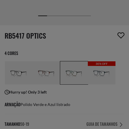
1 item foi removido da sua lista de desejos
RB5417 OPTICS
4 CORES
30% OFF
Hurry up! Only 3 left
ARMAÇÃO
Polido Verde e Azul listrado
TAMANHO
50-19
GUIA DE TAMANHOS