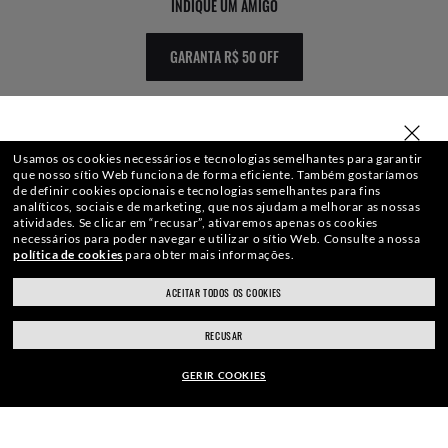
INDIQUE UM AMIGO
GARANTA R$ 50 OFF
SELECIONE OU DIGITE SUA LOJA
Usamos os cookies necessários e tecnologias semelhantes para garantir
que nosso sítio Web funciona de forma eficiente.
Também gostaríamos
de definir cookies opcionais e tecnologias semelhantes para fins
analíticos, sociais e de marketing, que nos ajudam a melhorar as nossas
WebID #
941 234 072
atividades.
Se clicar em “recusar”, ativaremos apenas os cookies
necessários para poder navegar e utilizar o sítio Web.
Consulte a nossa
política de cookies
para obter mais informações.
ACEITAR TODOS OS COOKIES
ray-ban.com/brazil
ray-ban.com/usa
AVISO DE PRIVACIDADE
RECUSAR
Escolha uma loja diferente
MAPA DO SITE
GERIR COOKIES
Copyright ©2020 Luxottica Group S.p.A.
- Todos os direitos reservados.
Produtos sujeitos à disponibilidade de estoque. Imagens ilustrativas, podem não
ARMAÇÃO: