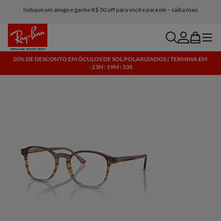
Indique um amigo e ganhe R$ 50 off para você e para ele – saiba mais
search
account
bag
menu
20% DE DESCONTO EM ÓCULOS DE SOL POLARIZADOS | TERMINA EM
: 23H : 19M : 33S