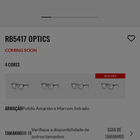
1 item foi removido da sua lista de desejos
RB5417 OPTICS
COMING SOON
4 CORES
30% OFF
ARMAÇÃO
Polido Amarelo e Marrom listrado
GUIA DE
Verifique a disponibilidade de
TAMANHO
50-19
TAMANHOS
outros tamanhos