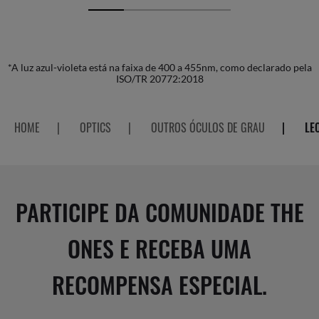
*A luz azul-violeta está na faixa de 400 a 455nm, como declarado pela
ISO/TR 20772:2018
HOME
|
OPTICS
|
OUTROS ÓCULOS DE GRAU
|
LE
PARTICIPE DA COMUNIDADE THE
ONES E RECEBA UMA
RECOMPENSA ESPECIAL.