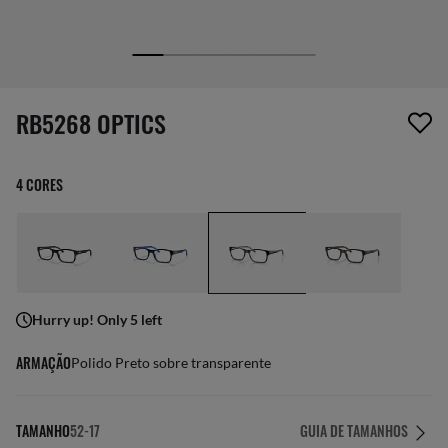
1 item foi removido da sua lista de desejos
RB5268 OPTICS
4 CORES
Hurry up! Only 5 left
ARMAÇÃO
Polido Preto sobre transparente
TAMANHO
52-17
GUIA DE TAMANHOS