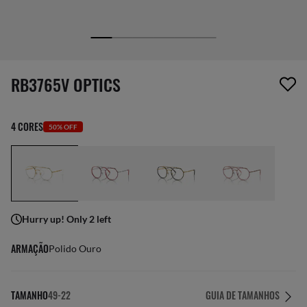
1 item foi removido da sua lista de desejos
RB3765V OPTICS
4 CORES
50% OFF
Hurry up! Only 2 left
ARMAÇÃO
Polido Ouro
TAMANHO
49-22
GUIA DE TAMANHOS