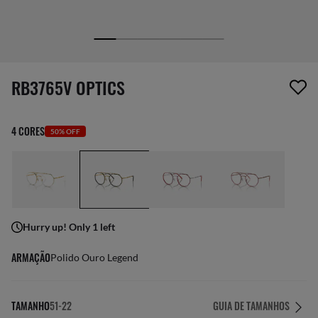
1 item foi removido da sua lista de desejos
RB3765V OPTICS
4 CORES
50% OFF
Hurry up! Only 1 left
ARMAÇÃO
Polido Ouro Legend
TAMANHO
51-22
GUIA DE TAMANHOS