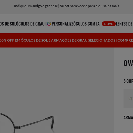
Indique um amigo e ganhe R$ 50 off para você e para ele – saiba mais
OS DE SOL
ÓCULOS DE GRAU
PERSONALIZE
ÓCULOS COM IA
LENTES DE
NOVO
É 50% OFF EM ÓCULOS DE SOL E ARMAÇÕES DE GRAU SELECIONADOS | COMPR
1 ite
OV
3 CO
ARMA