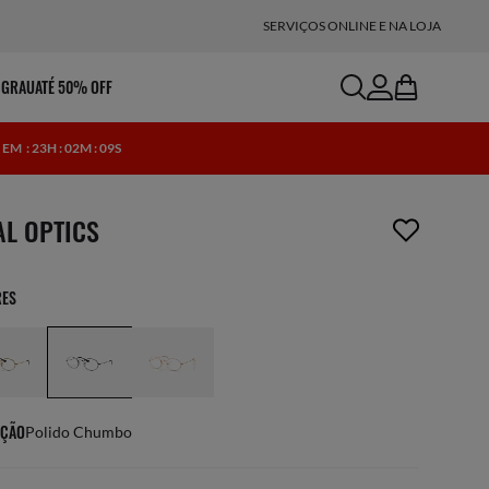
SERVIÇOS ONLINE E NA LOJA
search
account
bag
 GRAU
ATÉ 50% OFF
E EM
: 23H : 02M : 08S
m foi removido da sua lista de desejos
AL OPTICS
RES
ÇÃO
Polido Chumbo