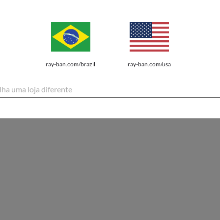
ray-ban.com/brazil
ray-ban.com/usa
VOCÊ TAMBÉM PODE GOSTAR
lha uma loja diferente
VER TODOS