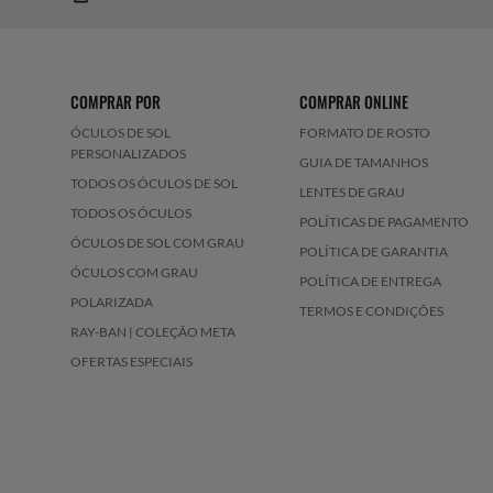
COMPRAR POR
COMPRAR ONLINE
ÓCULOS DE SOL
FORMATO DE ROSTO
PERSONALIZADOS
GUIA DE TAMANHOS
TODOS OS ÓCULOS DE SOL
LENTES DE GRAU
TODOS OS ÓCULOS
POLÍTICAS DE PAGAMENTO
ÓCULOS DE SOL COM GRAU
POLÍTICA DE GARANTIA
ÓCULOS COM GRAU
POLÍTICA DE ENTREGA
POLARIZADA
TERMOS E CONDIÇÕES
RAY-BAN | COLEÇÃO META
OFERTAS ESPECIAIS