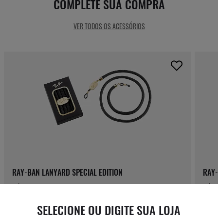
COMPLETE SUA COMPRA
VER TODOS OS ACESSÓRIOS
RAY-BAN LANYARD SPECIAL EDITION
RAY-
R$ 160,00
R$ 3
OU ATÉ 10X DE R$ 16,00
OU A
SELECIONE OU DIGITE SUA LOJA