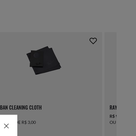
BAN CLEANING CLOTH
RAY-BAN LAN
0,00
R$ 95,00
TÉ 10X DE R$ 3,00
OU ATÉ 10X D