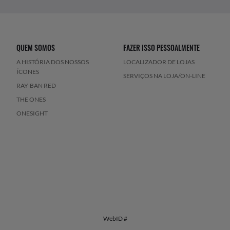
QUEM SOMOS
FAZER ISSO PESSOALMENTE
A HISTÓRIA DOS NOSSOS
LOCALIZADOR DE LOJAS
ÍCONES
SERVIÇOS NA LOJA/ON-LINE
RAY-BAN RED
THE ONES
ONESIGHT
WebID #