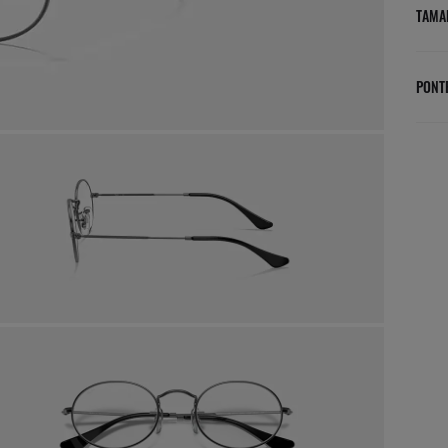
TAMA
PONT