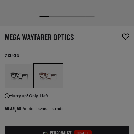
1 item foi removido da sua lista de desejos
MEGA WAYFARER OPTICS
2 CORES
Hurry up! Only 1 left
ARMAÇÃO
Polido Havana listrado
PERSONALIZE
20% OFF