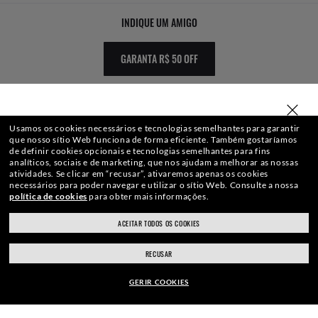
INDIQUE UM AMIGO
GARANTA R$ 50 OFF
SELECIONE OU DIGITE SUA LOJA
Usamos os cookies necessários e tecnologias semelhantes para garantir
que nosso sítio Web funciona de forma eficiente.
Também gostaríamos
de definir cookies opcionais e tecnologias semelhantes para fins
analíticos, sociais e de marketing, que nos ajudam a melhorar as nossas
WebID #
241 446 897
atividades.
Se clicar em “recusar”, ativaremos apenas os cookies
necessários para poder navegar e utilizar o sítio Web.
Consulte a nossa
política de cookies
para obter mais informações.
ACEITAR TODOS OS COOKIES
ray-ban.com/brazil
ray-ban.com/usa
AVISO DE PRIVACIDADE
RECUSAR
Escolha uma loja diferente
MAPA DO SITE
GERIR COOKIES
Copyright ©2020 Luxottica Group S.p.A.
- Todos os direitos reservados.