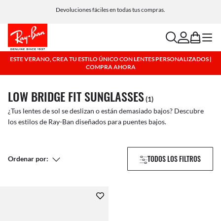
Devoluciones fáciles en todas tus compras.
aquí
search
account
bag
menu
ESTE VERANO, CREA TU ESTILO ÚNICO CON LENTES PERSONALIZADOS |
COMPRA AHORA
LOW BRIDGE FIT SUNGLASSES
(1)
¿Tus lentes de sol se deslizan o están demasiado bajos? Descubre
los estilos de Ray-Ban diseñados para puentes bajos.
TODOS LOS FILTROS
Ordenar por: