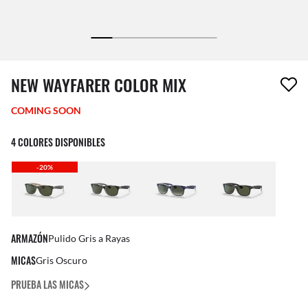
El artículo se ha eliminado de tu lista de deseos.
NEW WAYFARER COLOR MIX
COMING SOON
4 COLORES DISPONIBLES
-20%
ARMAZÓN
Pulido Gris a Rayas
MICAS
Gris Oscuro
PRUEBA LAS MICAS