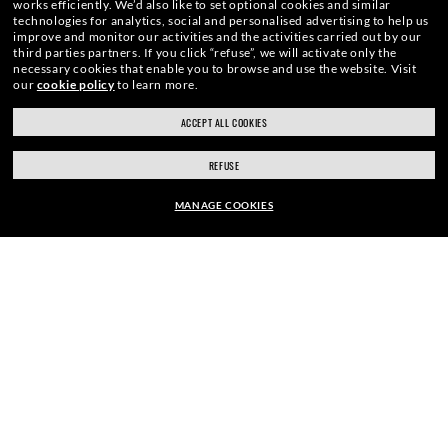
works efficiently.
We’d also like to set optional cookies and similar
technologies for analytics, social and personalised advertising to help us
improve and monitor our activities and the activities carried out by our
third parties partners.
If you click “refuse”, we will activate only the
necessary cookies that enable you to browse and use the website.
Visit
our
cookie policy
to learn more.
ACCEPT ALL COOKIES
ray-ban.com/japan
ray-ban.com/usa
REFUSE
ORIGINAL WAYFARER CLASSIC
MEGA WAYFAR
別のストアを選択
¥ 30,580
¥ 24,464
¥ 30,800
¥ 
MANAGE COOKIES
素材
カスタマイズ可能
類似スタイルを検索
レンズにバイオベースのカーボン素材**が40%使用されたバイオ
ナイロン製（定番のサングラスレンズでのみお選びいただけま