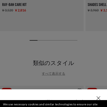
RAY-BAN CARE KIT
SHADES SHELL
¥ 3,520
¥ 2,816
¥ 3,960
¥ 3,
類似のスタイル
すべて表示する
-20%
-20%
ストアを選択するか入力
We use necessary cookies and similar technologies to ensure our site