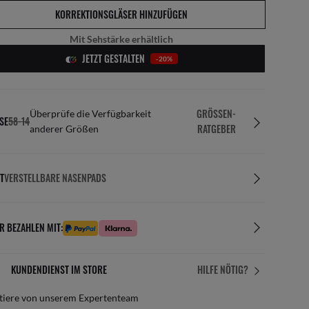
KORREKTIONSGLÄSER HINZUFÜGEN
Mit Sehstärke erhältlich
JETZT GESTALTEN
-20%
GRÖSSEN-R
Überprüfe die Verfügbarkeit
SE
58-14
ATGEBER
anderer Größen
T
VERSTELLBARE NASENPADS
R BEZAHLEN MIT:
KUNDENDIENST IM STORE
HILFE NÖTIG?
itiere von unserem Expertenteam
Per 