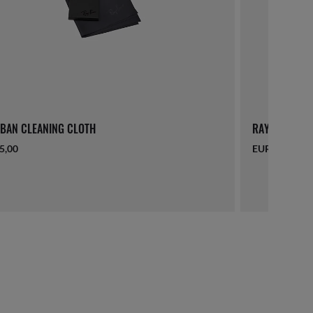
BAN CLEANING CLOTH
RAY-BAN LAN
5,00
EUR 16,00