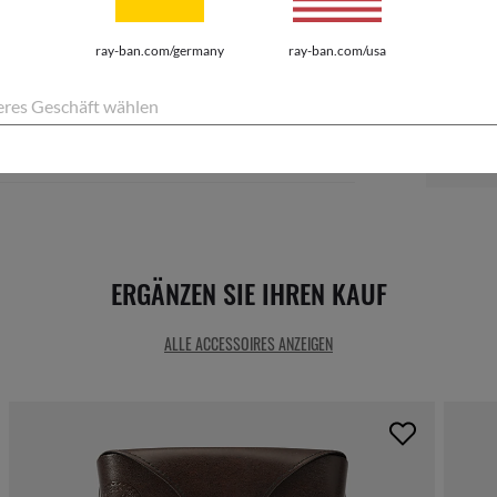
ray-ban.com/germany
ray-ban.com/usa
res Geschäft wählen
EUR1
Schade, lei
ERGÄNZEN SIE IHREN KAUF
ALLE ACCESSOIRES ANZEIGEN