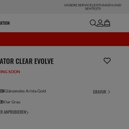
UNSERE SERVICELEISTUNGEN UND
SEHTESTS
search
account
bag
AKTION
ikel wurde von deiner Wunschliste entfernt
IATOR CLEAR EVOLVE
ING SOON
EN
Glänzendes Arista Gold
GRAVUR
ER
Klar Grau
ER ANPROBIEREN