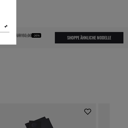
54,40
EUR193,00
-20%
SHOPPE ÄHNLICHE MODELLE
der verpasst!