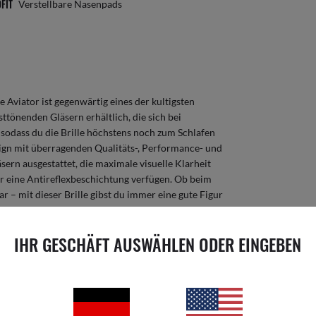
FIT
Verstellbare Nasenpads
 Aviator ist gegenwärtig eines der kultigsten
sttönenden Gläsern erhältlich, die sich bei
 sodass du die Brille höchstens noch zum Schlafen
esign mit überragenden Qualitäts-, Performance- und
äsern ausgestattet, die maximale visuelle Klarheit
r eine Antireflexbeschichtung verfügen. Ob beim
 – mit dieser Brille gibst du immer eine gute Figur
IHR GESCHÄFT AUSWÄHLEN ODER EINGEBEN