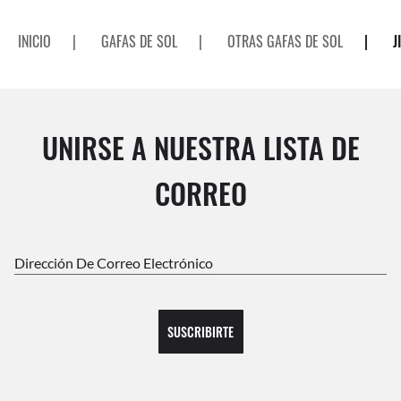
INICIO
|
GAFAS DE SOL
|
OTRAS GAFAS DE SOL
|
J
UNIRSE A NUESTRA LISTA DE
CORREO
Dirección De Correo Electrónico
SUSCRIBIRTE