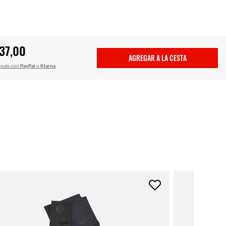
37,00
AGREGAR A LA CESTA
pués con
PayPal
o
Klarna