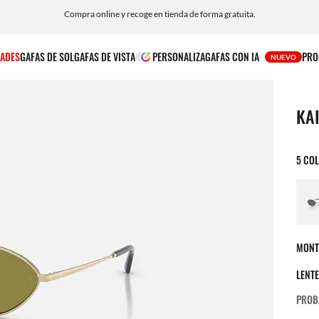
Compra online y recoge en tienda de forma gratuita.
ADES
GAFAS DE SOL
GAFAS DE VISTA
PERSONALIZA
GAFAS CON IA
PRO
NUEVO
1 art
KA
5 CO
MONT
LENT
PROB