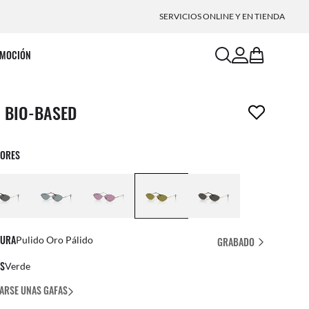
SERVICIOS ONLINE Y EN TIENDA
search
account
bag
MOCIÓN
ículo ha sido eliminado a tu lista de deseos
I BIO-BASED
LORES
URA
Pulido Oro Pálido
GRABADO
ES
Verde
ARSE UNAS GAFAS