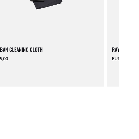
BAN CLEANING CLOTH
RAY-BAN LAN
5,00
EUR 16,00