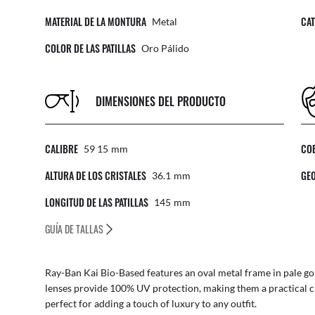
MATERIAL DE LA MONTURA
CAT
Metal
COLOR DE LAS PATILLAS
Oro Pálido
DIMENSIONES DEL PRODUCTO
CALIBRE
CO
59 15
Mm
ALTURA DE LOS CRISTALES
GEO
36.1
Mm
LONGITUD DE LAS PATILLAS
145
Mm
GUÍA DE TALLAS
Ray-Ban Kai Bio-Based features an oval metal frame in pale gold
lenses provide 100% UV protection, making them a practical c
perfect for adding a touch of luxury to any outfit.