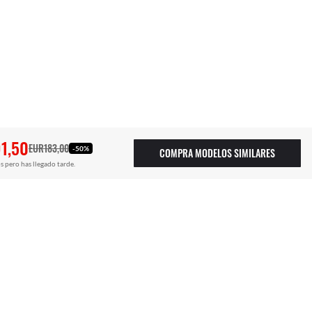
1,50
EUR183,00
-50%
COMPRA MODELOS SIMILARES
s pero has llegado tarde.