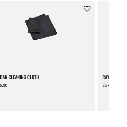
BAN CLEANING CLOTH
RAY-BAN LAN
5,00
EUR 16,00