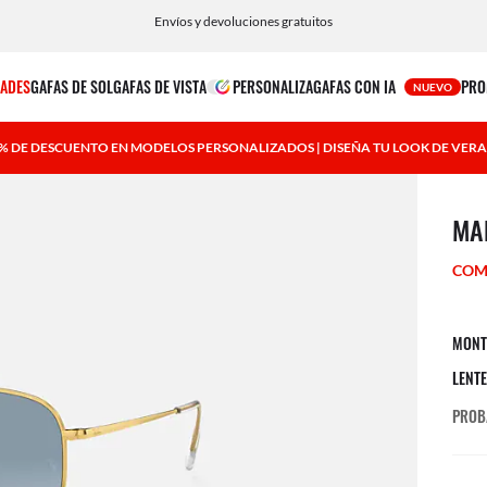
Elige Klarna o Paypal para una experiencia de pago fácil y flexible.
ADES
GAFAS DE SOL
GAFAS DE VISTA
PERSONALIZA
GAFAS CON IA
PRO
NUEVO
 % DE DESCUENTO EN MODELOS PERSONALIZADOS | DISEÑA TU LOOK DE VER
1 art
MA
COM
MONT
LENT
PROB