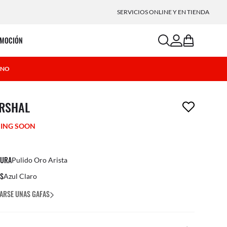
SERVICIOS ONLINE Y EN TIENDA
search
account
bag
MOCIÓN
ANO
ículo ha sido eliminado a tu lista de deseos
RSHAL
ING SOON
URA
Pulido Oro Arista
ES
Azul Claro
ARSE UNAS GAFAS