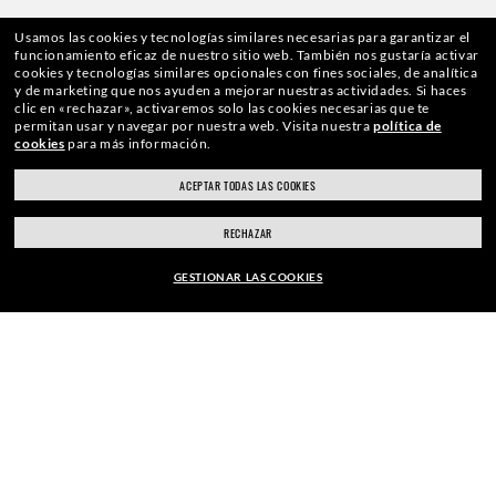
Usamos las cookies y tecnologías similares necesarias para garantizar el
UNIRSE A NUESTRA LISTA DE
funcionamiento eficaz de nuestro sitio web.
También nos gustaría activar
cookies y tecnologías similares opcionales con fines sociales, de analítica
y de marketing que nos ayuden a mejorar nuestras actividades.
Si haces
CORREO
clic en «rechazar», activaremos solo las cookies necesarias que te
permitan usar y navegar por nuestra web.
Visita nuestra
política de
cookies
para más información.
ACEPTAR TODAS LAS COOKIES
Dirección De Correo Electrónico
RECHAZAR
GESTIONAR LAS COOKIES
SUSCRIBIRTE
EUR179,00
AGREGAR A LA CESTA