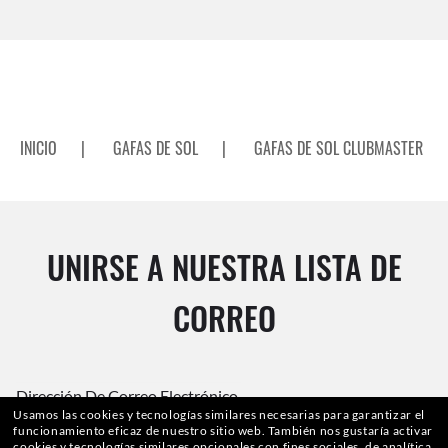
INICIO
|
GAFAS DE SOL
|
GAFAS DE SOL CLUBMASTER
UNIRSE A NUESTRA LISTA DE
CORREO
Dirección De Correo Electrónico
Usamos las cookies y tecnologías similares necesarias para garantizar el
funcionamiento eficaz de nuestro sitio web.
También nos gustaría activar
cookies y tecnologías similares opcionales con fines sociales, de analítica