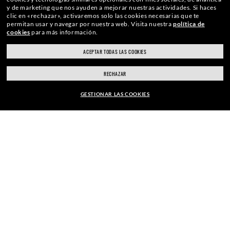
y de marketing que nos ayuden a mejorar nuestras actividades.
Si haces
SUSCRIBIRTE
clic en «rechazar», activaremos solo las cookies necesarias que te
permitan usar y navegar por nuestra web.
Visita nuestra
política de
cookies
para más información.
ACEPTAR TODAS LAS COOKIES
RECHAZAR
GESTIONAR LAS COOKIES
EUR169,00
PAGO SEGURO
AGREGAR A LA CESTA
ENVÍO RESPONSABLE
HACER CLIC Y RECOGER