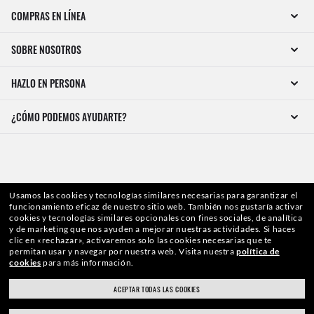
COMPRAS EN LÍNEA
SOBRE NOSOTROS
HAZLO EN PERSONA
¿CÓMO PODEMOS AYUDARTE?
Usamos las cookies y tecnologías similares necesarias para garantizar el
funcionamiento eficaz de nuestro sitio web.
También nos gustaría activar
cookies y tecnologías similares opcionales con fines sociales, de analítica
y de marketing que nos ayuden a mejorar nuestras actividades.
Si haces
clic en «rechazar», activaremos solo las cookies necesarias que te
permitan usar y navegar por nuestra web.
Visita nuestra
política de
WebID #
804 906 329
cookies
para más información.
ACEPTAR TODAS LAS COOKIES