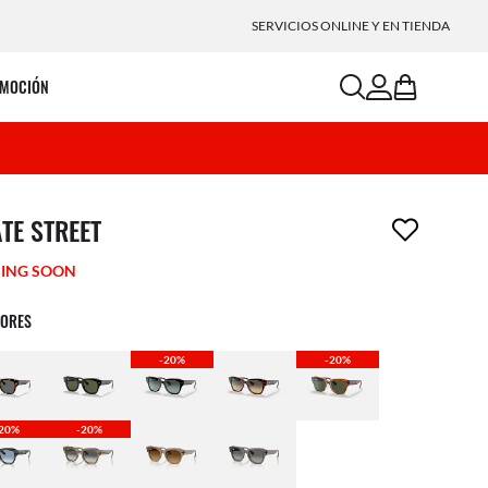
SERVICIOS ONLINE Y EN TIENDA
search
account
bag
MOCIÓN
ículo ha sido eliminado a tu lista de deseos
TE STREET
ING SOON
LORES
-20%
-20%
20%
-20%