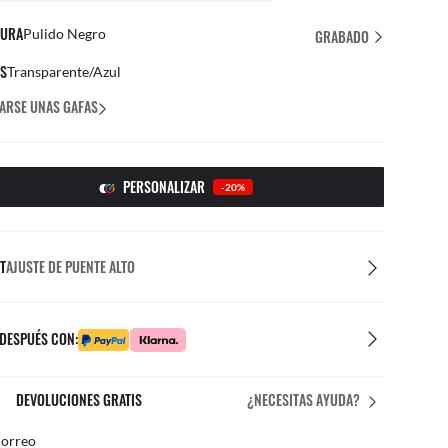
URA
Pulido Negro
GRABADO
ES
Transparente/Azul
ARSE UNAS GAFAS
PERSONALIZAR
-20%
T
AJUSTE DE PUENTE ALTO
 DESPUÉS CON:
EL AJUSTE PERFECTO
¿NECESITAS AYUDA?
es personalizados gratuitos