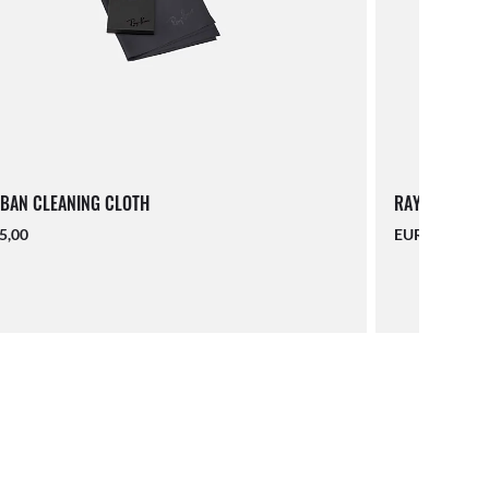
BAN CLEANING CLOTH
RAY-BAN LAN
5,00
EUR 16,00