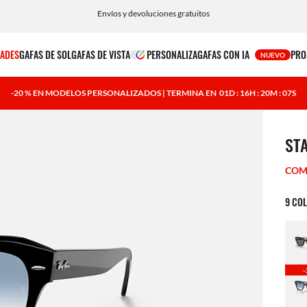
Elige Klarna o Paypal para una experiencia de pago fácil y flexible.
ADES
GAFAS DE SOL
GAFAS DE VISTA
PERSONALIZA
GAFAS CON IA
PRO
NUEVO
-20 % EN MODELOS PERSONALIZADOS | TERMINA EN
01D : 16H : 20M : 06S
1 art
STA
COM
9 CO
-