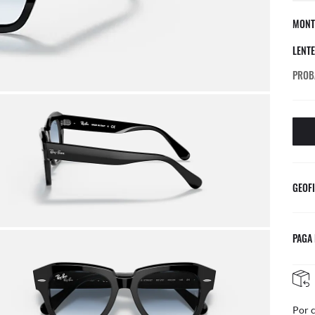
MONT
LENT
PROB
GEOFI
PAGA
DEVOLUCIONES GRATIS
correo
Ajust