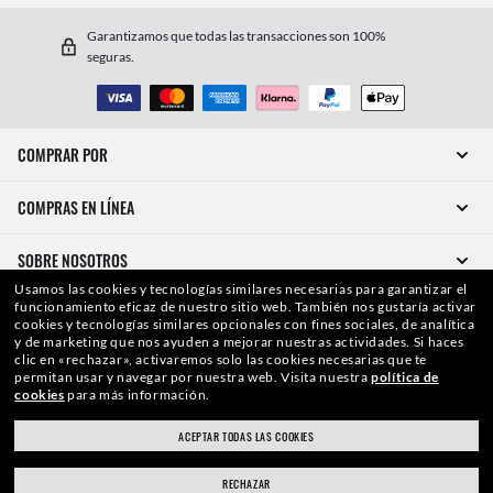
Garantizamos que todas las transacciones son 100%
seguras.
COMPRAR POR
COMPRAS EN LÍNEA
SOBRE NOSOTROS
Usamos las cookies y tecnologías similares necesarias para garantizar el
funcionamiento eficaz de nuestro sitio web.
También nos gustaría activar
HAZLO EN PERSONA
cookies y tecnologías similares opcionales con fines sociales, de analítica
y de marketing que nos ayuden a mejorar nuestras actividades.
Si haces
clic en «rechazar», activaremos solo las cookies necesarias que te
¿CÓMO PODEMOS AYUDARTE?
permitan usar y navegar por nuestra web.
Visita nuestra
política de
cookies
para más información.
ACEPTAR TODAS LAS COOKIES
RECHAZAR