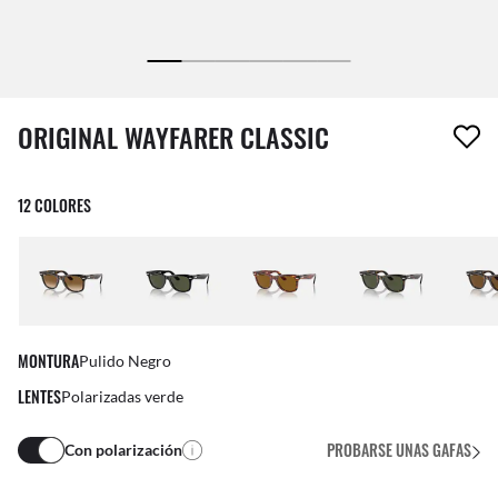
1 artículo ha sido eliminado a tu lista de deseos
ORIGINAL WAYFARER CLASSIC
12 COLORES
MONTURA
Pulido Negro
LENTES
Polarizadas verde
PROBARSE UNAS GAFAS
Con polarización