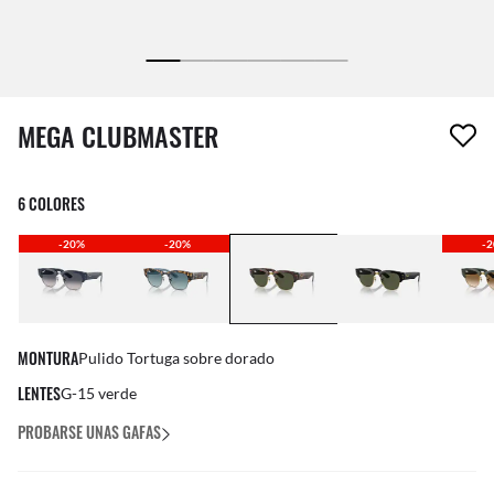
1 artículo ha sido eliminado a tu lista de deseos
MEGA CLUBMASTER
6 COLORES
-20%
-20%
-
MONTURA
Pulido Tortuga sobre dorado
LENTES
G-15 verde
PROBARSE UNAS GAFAS