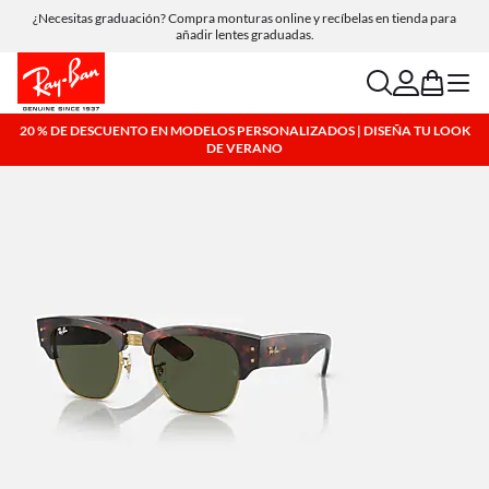
¿Necesitas graduación? Compra monturas online y recíbelas en tienda para
Compra online y recoge en tienda de forma gratuita.
añadir lentes graduadas.
search
account
bag
menu
20 % DE DESCUENTO EN MODELOS PERSONALIZADOS | DISEÑA TU LOOK
DE VERANO