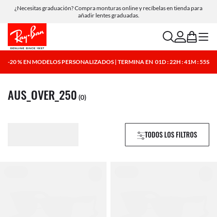
¿Necesitas graduación? Compra monturas online y recíbelas en tienda para
añadir lentes graduadas.
search
account
bag
menu
-20 % EN MODELOS PERSONALIZADOS | TERMINA EN
01D : 22H : 41M : 54S
AUS_OVER_250
(0)
TODOS LOS FILTROS