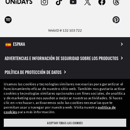
WebID #
132 103 722
ADVERTENCIAS E INFORMACIÓN DE SEGURIDAD SOBRE LOS PRODUCTOS
POLÍTICA DE PROTECCIÓN DE DATOS
Usamos las cookies y tecnologías similares necesarias para garantizar el
MAPA DEL SITIO
funcionamiento eficaz de nuestro sitio web.
También nos gustaría activar
cookies y tecnologías similares opcionales con fines sociales, de analítica
y de marketing que nos ayuden a mejorar nuestras actividades.
Si haces
TÉRMINOS DE USO
clic en «rechazar», activaremos solo las cookies necesarias que te
permitan usar y navegar por nuestra web.
Visita nuestra
política de
cookies
para más información.
Las fotos y las imágenes publicadas en este sitio Web se facilitan únicamente a
título de ilustración. Por susimágenes no podrá ser deducida ninguna de las
ACEPTAR TODAS LAS COOKIES
cualidades o características de los productos aquí descritos. Ciertas actividades