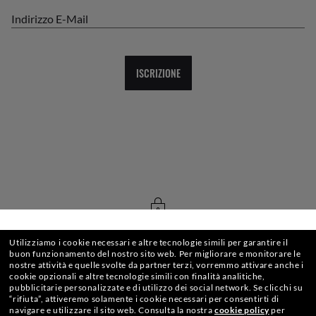
Indirizzo E-Mail
ISCRIZIONE
CHECKOUT SICURO
SELEZIONA O DIGITA IL TUO NEGOZIO
Utilizziamo i cookie necessari e altre tecnologie simili per garantire il
buon funzionamento del nostro sito web.
Per migliorare e monitorare le
nostre attività e quelle svolte da partner terzi, vorremmo attivare anche i
cookie opzionali e altre tecnologie simili con finalità analitiche,
pubblicitarie personalizzate e di utilizzo dei social network.
Se clicchi su
SPEDIZIONE RESPONSABILE
“rifiuta”, attiveremo solamente i cookie necessari per consentirti di
navigare e utilizzare il sito web.
Consulta la nostra
cookie policy
per