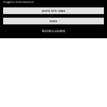
maggiori informazioni.
ACCETTA TUTTI I COOKIE
ray-ban.com/italy
ray-ban.com/usa
CLICCA E RITIRA
RIFIUTA
Scegli un altro negozio
GESTISCI I COOKIE
ESAMI DELLA VISTA
EUR163,00
AGGIUNGI AL CARRELLO
APPUNTAMENTI IN NEGOZIO