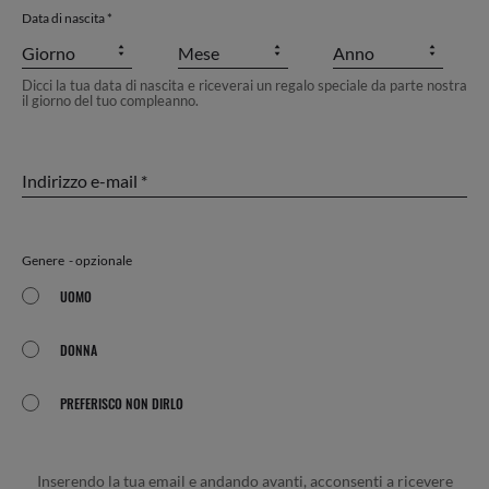
Data di nascita
Giorno
my_account.egistration.month_birth
Anno
Mese
Dicci la tua data di nascita e riceverai un regalo speciale da parte nostra
il giorno del tuo compleanno.
Indirizzo e-mail
Genere
opzionale
UOMO
Uomo
DONNA
Donna
PREFERISCO NON DIRLO
Preferisco
non
dirlo
Inserendo la tua email e andando avanti, acconsenti a ricevere