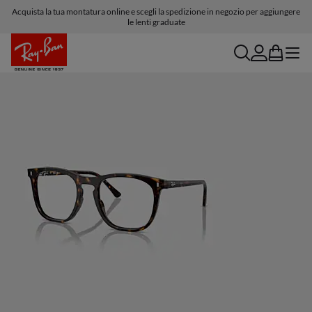
Acquista la tua montatura online e scegli la spedizione in negozio per aggiungere
le lenti graduate
search
account
bag
menu