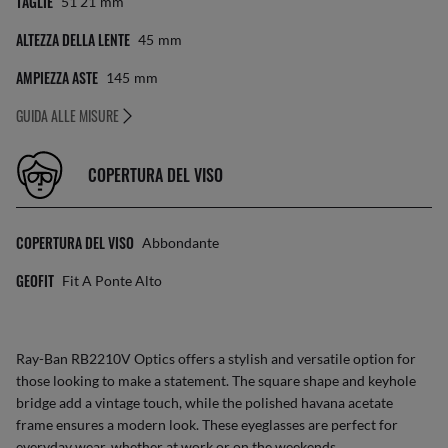
TAGLIE
51 21
Mm
ALTEZZA DELLA LENTE
45
Mm
AMPIEZZA ASTE
145
Mm
GUIDA ALLE MISURE
COPERTURA DEL VISO
COPERTURA DEL VISO
Abbondante
GEOFIT
Fit A Ponte Alto
Ray-Ban RB2210V Optics offers a stylish and versatile option for
those looking to make a statement. The square shape and keyhole
bridge add a vintage touch, while the polished havana acetate
frame ensures a modern look. These eyeglasses are perfect for
everyday wear, whether at work or on the weekends.