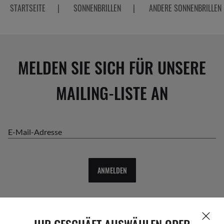
*Blau-violettes Licht liegt zwischen 400 und 455 nm, wie in der ISO-
Norm TR20772:2018 angegeben
STARTSEITE
|
SONNENBRILLEN
|
ANDERE SONNENBRILLEN
MELDEN SIE SICH FÜR UNSERE
MAILING-LISTE AN
E-Mail-Adresse