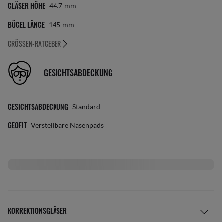
GLÄSER HÖHE
44.7
Mm
BÜGEL LÄNGE
145
Mm
GRÖSSEN-RATGEBER
GESICHTSABDECKUNG
GESICHTSABDECKUNG
Standard
GEOFIT
Verstellbare Nasenpads
Personalize your favorite frames with our range of
custom
sunglasses
. Create your own
custom Hexagonal
and stand out from
the crowd. Introducing Ray-Ban Hexagonal Flat Lenses in blue
gradient grey, with their irregular shape, making them a striking
and distinctive addition to the iconic Ray-Ban family. The distinct
shape grants these sunglasses a modern edge, complemented by the