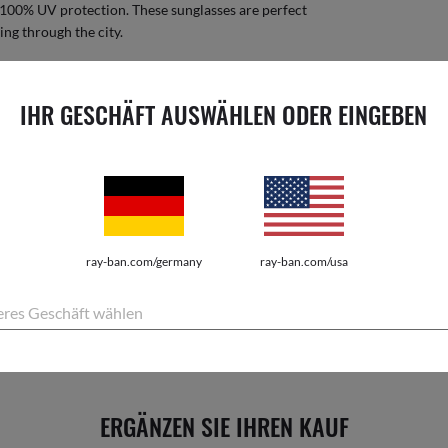
e 100% UV protection. These sunglasses are perfect
ing through the city.
IHR GESCHÄFT AUSWÄHLEN ODER EINGEBEN
ray-ban.com/germany
ray-ban.com/usa
EUR1
res Geschäft wählen
oder späte
ERGÄNZEN SIE IHREN KAUF