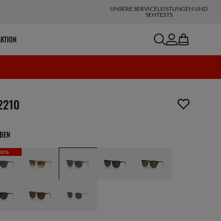
UNSERE SERVICELEISTUNGEN UND
SEHTESTS
search
account
bag
AKTION
ikel wurde von deiner Wunschliste entfernt
2210
RBEN
30%