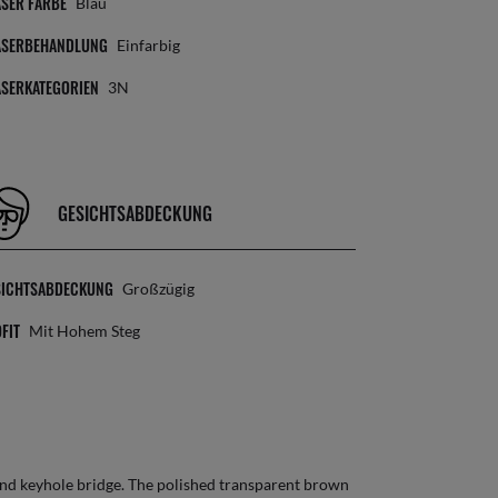
SER FARBE
Blau
ÄSERBEHANDLUNG
Einfarbig
ÄSERKATEGORIEN
3N
GESICHTSABDECKUNG
SICHTSABDECKUNG
Großzügig
FIT
Mit Hohem Steg
and keyhole bridge. The polished transparent brown