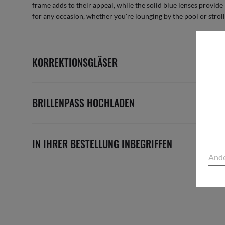
frame adds to their appeal, while the solid blue lenses provid
for any occasion, whether you're lounging by the pool or stroll
KORREKTIONSGLÄSER
BRILLENPASS HOCHLADEN
IN IHRER BESTELLUNG INBEGRIFFEN
Ande