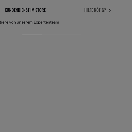
KOSTENLOSE UND EINFACHE RÜCKGABE
HILFE NÖTIG?
Per Post