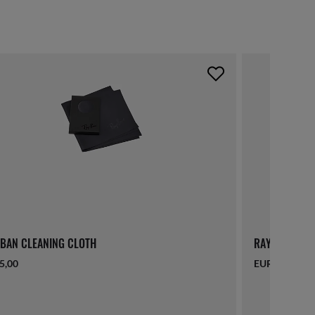
BAN CLEANING CLOTH
RAY-BAN LAN
5,00
EUR 16,00