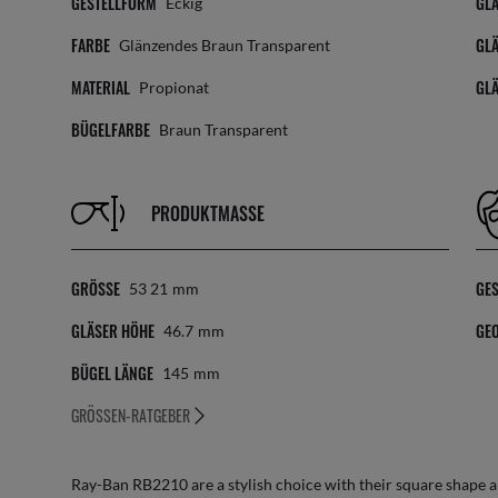
GESTELLFORM
GLÄ
Eckig
FARBE
GL
Glänzendes Braun Transparent
MATERIAL
GL
Propionat
BÜGELFARBE
Braun Transparent
PRODUKTMASSE
GRÖSSE
GE
53 21
Mm
GLÄSER HÖHE
GEO
46.7
Mm
BÜGEL LÄNGE
145
Mm
GRÖSSEN-RATGEBER
Ray-Ban RB2210 are a stylish choice with their square shape 