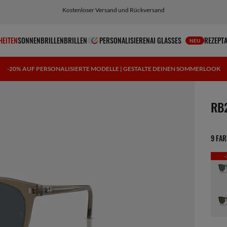
Wähle Klarna und PayPal für einfache und flexible Zahlungsoptionen
HEITEN
SONNENBRILLEN
BRILLEN
PERSONALISIEREN
AI GLASSES
REZEPT
NEU
-20% AUF PERSONALISIERTE MODELLE | GESTALTE DEINEN SOMMERLOOK
1 Art
RB
9 FA
-