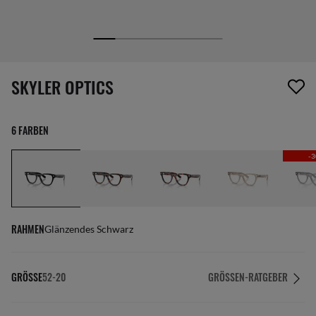
1 Artikel wurde von deiner Wunschliste entfernt
SKYLER OPTICS
6 FARBEN
-
RAHMEN
Glänzendes Schwarz
GRÖSSE
52-20
GRÖSSEN-RATGEBER