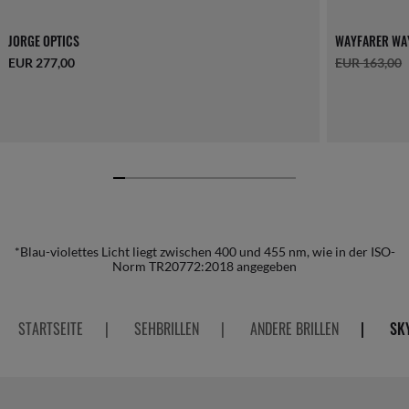
JORGE OPTICS
WAYFARER WA
EUR 277,00
EUR 163,00
*Blau-violettes Licht liegt zwischen 400 und 455 nm, wie in der ISO-
Norm TR20772:2018 angegeben
STARTSEITE
|
SEHBRILLEN
|
ANDERE BRILLEN
|
SK