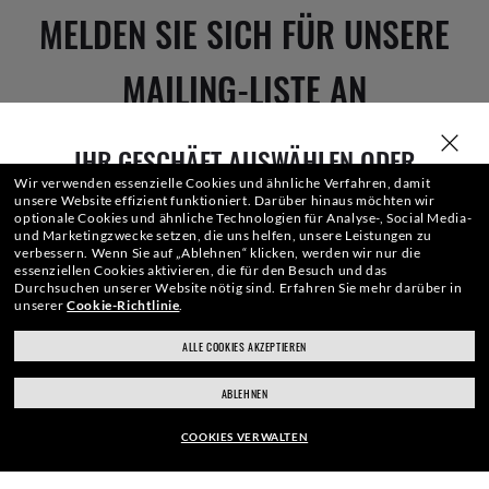
MELDEN SIE SICH FÜR UNSERE
MAILING-LISTE AN
IHR GESCHÄFT AUSWÄHLEN ODER
E-Mail-Adresse
EINGEBEN
Wir verwenden essenzielle Cookies und ähnliche Verfahren, damit
unsere Website effizient funktioniert.
Darüber hinaus möchten wir
optionale Cookies und ähnliche Technologien für Analyse-, Social Media-
und Marketingzwecke setzen, die uns helfen, unsere Leistungen zu
verbessern.
Wenn Sie auf „Ablehnen“ klicken, werden wir nur die
ANMELDEN
essenziellen Cookies aktivieren, die für den Besuch und das
Durchsuchen unserer Website nötig sind.
Erfahren Sie mehr darüber in
unserer
Cookie-Richtlinie
.
ALLE COOKIES AKZEPTIEREN
ray-ban.com/germany
ray-ban.com/usa
ABLEHNEN
Anderes Geschäft wählen
COOKIES VERWALTEN