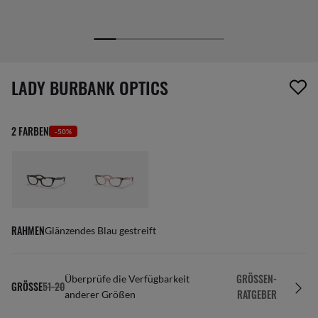
1 Artikel wurde von deiner Wunschliste entfernt
LADY BURBANK OPTICS
2 FARBEN
-50%
RAHMEN
Glänzendes Blau gestreift
GRÖSSEN-R
Überprüfe die Verfügbarkeit
GRÖSSE
51-20
ATGEBER
anderer Größen